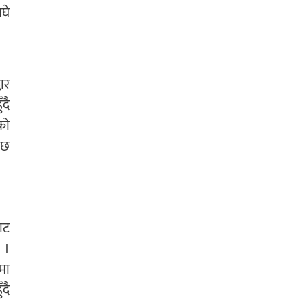
घे
ार
दै
को
 छ
ाट
 ।
ँमा
ँदै