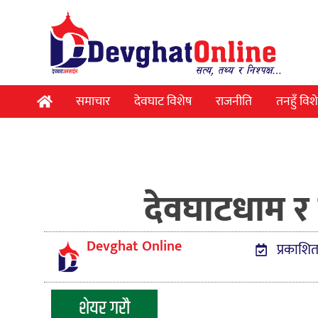
समाचार
देवघाट विशेष
राजनीति
तनहुँ विश
देवघाटधाम र म
Devghat Online
प्रकाशित
शेयर गरौ