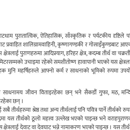
वघाटधाम पुरातात्विक, ऐतिहासिक, साँस्कृतिक र पर्यटकीय दृष्टिले प
ाट प्रवाहित शालिग्रामवाहिनी, कृष्णागण्डकी र गोसाइँकुण्डबाट आए
ेत्रलाई पुराणहरुमा आदिप्रयाग, हरिहर क्षेत्र, कदम्ब तीर्थ वा चक्रती
 मिटरसम्मको उचाइमा रहेको समशीतोष्ण हावापानी भएको यस क्षेत्रल
संवाहक मुनि महर्षिहरुले आफ्नो कर्म र साधनाको भूमिको रुपमा उपय
ले साधनामय जीवन विताइरहेका छन् भने सैकडौं गुफा, मठ, मन्दि
रहेका छन् ।
तीर्थहरुमा श्रेष्ठ तथा अन्य तीर्थलाई पनि पवित्र पार्ने तीर्थको रु
िमा यस तीर्थको ठूलो महत्त्व उल्लेख भएको पाइन्छ भने वराहपुराण
क्षेत्रलाई देवाट वा देवघाट भन्ने नामाकरण भएको पाइन्छ । यस तीर्थ