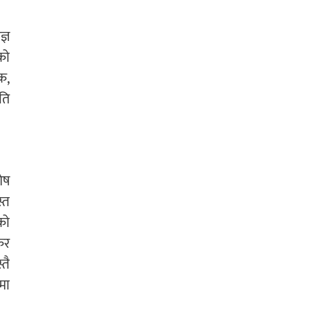
ज्ञ
को
क,
ति
शेष
्त
को
कर
तै
मा