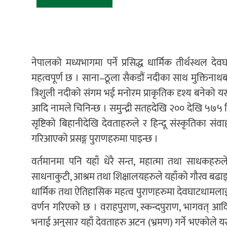
नेपालको मध्यभागमा पर्ने प्रसिद्ध धार्मिक तीर्थस्थल दे
महत्वपूर्ण छ । साना–ठूला सैकडौं नदीका साथ मुक्तिनाथब
त्रिशुली नदीको संगम भई मनोरम प्राकृतिक दृश्य बनेको यस क्ष
आदि नामले चिनिन्छ । समुन्द्री सतहदेखि २०० देखि ५७५
सृष्टिको बिहानीदेखि देवताहरुले र हिन्दू संस्कृतिका 
गरिआएको प्रसङ्ग पुराणहरुमा पाइन्छ ।
वर्तमानमा पनि यहाँ धेरै सन्त, महात्मा तथा साधकहरु
साधनाकुटी, आश्रम तथा शिक्षालयहरुले यहाँको गौरव बढाइ
धार्मिक तथा ऐतिहासिक महत्व पुराणहरुमा देवघाटधामलाई सबै 
वर्णन गरिएको छ । वराहपुराण, स्कन्दपुराण, भागवत् आद
भनाई अनुसार यहाँ देवताहरु अटन (भ्रमण) गर्ने भएकोले यस 