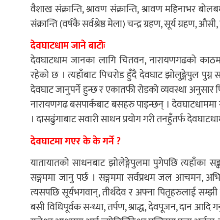
वैशाख संक्रान्ति, श्रावण संक्रान्ति, श्रावण महिनाभर बो
संक्रान्ति (वर्षकै सर्वश्रेष्ठ मेला) चन्द्र ग्रहण, सूर्य ग्रहण
देवघाटधाम जाने बाटोः
देवघाटधाम जानका लागि चितवन, नारायणगढको काठमाडौं
रहेको छ । त्यहाँबाट पिचरोड हुँदै देवघाट झोलुङ्गेपुल प
देवघाट जानुपर्ने हुन्छ र एकातफी रोडको व्यवस्था अनु
नारायणगढ बसपार्कबाट बसहरु पाइन्छन् । देवघाटधाममा र
। दासढुंगाबाट सवारी साधन प्रयोग गरी तनहुँतर्फ देवघाटधाम
देवघाटमा गएर के के गर्ने ?
यातायातको साधनबाट झोलेङ्गेपुलमा पुगेपछि त्यहाँका सङ्क
सङ्गममा जानु पर्छ । सङ्गममा सर्वप्रथम जल आचमन, अभिष
त्यसपछि सूर्यभगवान्, तीर्थदेव र अफ्ना पितृहरुलाई सम्झी 
बसी विधिपूर्वक सन्ध्या, तर्पण, श्राद्ध, देवपूजन, दान आदि गर्