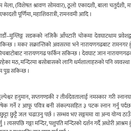
लबम मेला, (विशेषत श्रावण सोमवार), ठूलो एकादशी, बाला चतुर्दशी, मा
, औसी, एकादशी पूर्णिमा, महाशिवरात्री, रामनवमी आदि ।
–मुग्लिङ्ग सडकको नजिकै आँपटारी चोकमा देवघाटधाम प्रवेशद्व
ुग्न सकिन्छ । मकर सक्रान्तिको अवसरमा भने नारायणगढबाट रामनगर हुँ
सार पिचबाटोबाट नारायणगढ फर्किन सकिन्छ । देवघाट जान नारायणगढ
हेका मठ, मन्दिरमा बसोबासको लागि धर्मशालाहरुको पनि व्यवस्था
 पुग्न सकिन्छ ।
ल्पेश्वर हनुमान, सप्तगण्डकी र तीर्थदेवतालाई नमस्कार गरी स्नानघ
ेक गर्ने र आफू पवित्र बनी संकल्पसहित ३ पटक स्नान गर्नु पर्दछ
छुट्टा छुट्टै जल चढाउनु पर्छ । सम्भव भए सङ्गममा वा अन्य योग्य ठाउ
नु । त्यसपछि गङ्गा मन्दिर, पशुपति मन्दिरको दर्शन गर्दै अधोरी आश्रम हु