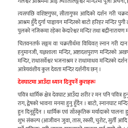
गलेश्वर आश्रममा आई ज्योतिर्लिङ्गेश्वर मन्दिरमा पूजा अर्चना, 
त्यसपछि वशिष्टगुफा, सीतागुफा आदिको दर्शन गरी चक्रवर
आश्रम हुँदै दुर्गा पाञ्चायन मन्दिरको बाटो हरिहर मन्दिर पुगी
पुलको नजिकमा रहेका केदारेश्वर मन्दिर तथा बद्रीनारायण म
चितवनतर्फ सङ्गम वा चक्रतीर्थमा विधिवत् स्नान गरी दान प
हनुमानजी, यज्ञशाला मन्दिर, अष्टादशपुराण मन्दिरको अखण्डद
मन्दिर, राधासर्वेश्वर भजनाश्रम र राधामाधव मन्दिरको दर्शन ग
आत्रेयवंशीय कुल देवता मन्दिर दर्शनीय छन् ।
देवघाटमा आउँदा ध्यान दिनुपर्ने कुराहरूः
पवित्र धार्मिक क्षेत्र देवघाट आउँदा शरीर र मन पनि पवित्र हुन
राग, द्वेषको भावना मनमा हुनु हुँदैन । बाटो, स्नानघाट मन्द
हुन दिनुहुँदैन । धार्मिक एवं साँस्कृतिक मर्यादाको पालना
शुभ संकल्प (आजीवन जुवा, तास, रक्सी, चुरोट, सुर्ती आदि द