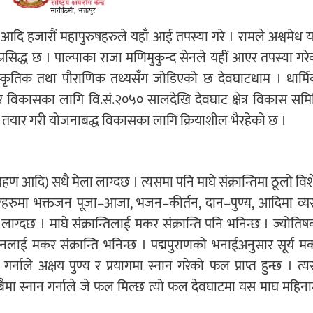
ीता आदि हजारौं महापुरुषहरुले यहाँ आई तपस्या गरे । रामले अश्वमेध य
रसिद्ध छ । पाल्पाका राजा मणिमुकुन्द सेनले यहीं आएर तपस्या गरे
ँस्कृतिक तथा पौराणिक तथ्यसँग जोडिएको छ देवघाटधाम । धार्मि
र विकासका लागि वि.सं.२०५० सालदेखि देवघाट क्षेत्र विकास समि
ा तयार गरी योजनाबद्ध विकासका लागि क्रियाशील भैरहेको छ ।
 ग्रहण आदि) सधै मेला लाग्दछ । त्यसमा पनि माघे संक्रान्तिमा ठूलो वि
िरहरुमा भक्तजन पूजा–आजा, भजन–कीर्तन, दान–पुण्य, आदिमा व्यस
ग्दछ । माघे संक्रान्तिलाई मकर संक्रान्ति पनि भनिन्छ । ज्योतिष
ाई मकर संक्रान्ति भनिन्छ । पद्मपुराणको भनाईअनुसार सूर्य म
ाले अक्षय पुण्य र प्रयागमा स्नान गरेको फल प्राप्त हुन्छ । त्यस्
सबैमा स्नान गर्नाले जे फल मिल्छ त्यो फल देवघाटमा यस माघ महिना