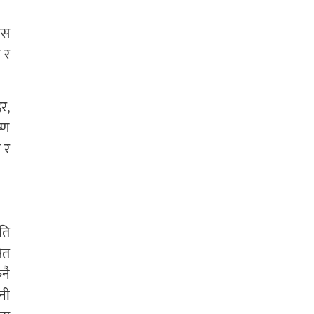
ास
र र
र,
ष्ण
ा र
रति
षित
नै
नी