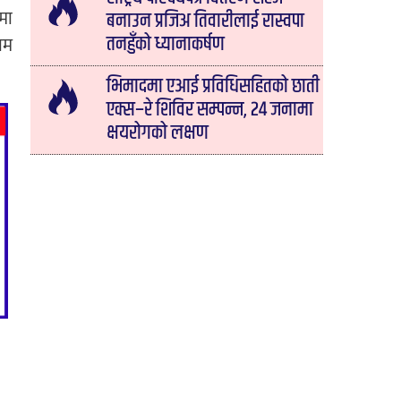
िमा
बनाउन प्रजिअ तिवारीलाई रास्वपा
तनहुँको ध्यानाकर्षण
राम
भिमादमा एआई प्रविधिसहितको छाती
एक्स–रे शिविर सम्पन्न, २४ जनामा
क्षयरोगको लक्षण