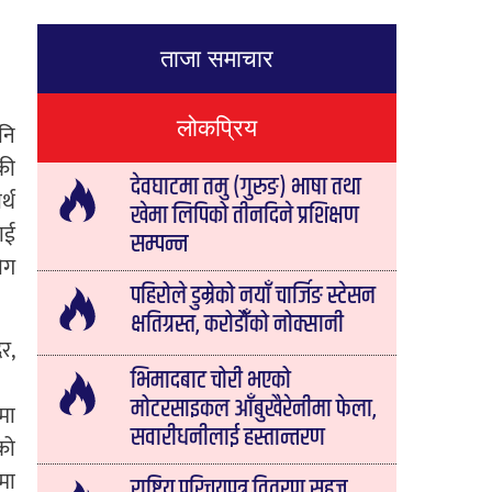
ताजा समाचार
लोकप्रिय
नि
की
देवघाटमा तमु (गुरुङ) भाषा तथा
र्थ
खेमा लिपिको तीनदिने प्रशिक्षण
ाई
सम्पन्न
ोग
पहिरोले डुम्रेको नयाँ चार्जिङ स्टेसन
क्षतिग्रस्त, करोडौँको नोक्सानी
र,
भिमादबाट चोरी भएको
मोटरसाइकल आँबुखैरेनीमा फेला,
पमा
सवारीधनीलाई हस्तान्तरण
को
मा
राष्ट्रिय परिचयपत्र वितरण सहज