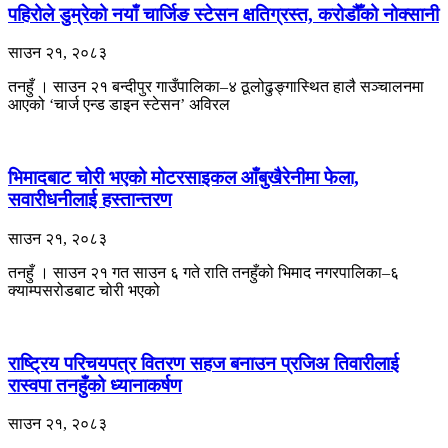
पहिरोले डुम्रेको नयाँ चार्जिङ स्टेसन क्षतिग्रस्त, करोडौँको नोक्सानी
साउन २१, २०८३
तनहुँ । साउन २१ बन्दीपुर गाउँपालिका–४ ठूलोढुङ्गास्थित हालै सञ्चालनमा
आएको ‘चार्ज एन्ड डाइन स्टेसन’ अविरल
भिमादबाट चोरी भएको मोटरसाइकल आँबुखैरेनीमा फेला,
सवारीधनीलाई हस्तान्तरण
साउन २१, २०८३
तनहुँ । साउन २१ गत साउन ६ गते राति तनहुँको भिमाद नगरपालिका–६
क्याम्पसरोडबाट चोरी भएको
राष्ट्रिय परिचयपत्र वितरण सहज बनाउन प्रजिअ तिवारीलाई
रास्वपा तनहुँको ध्यानाकर्षण
साउन २१, २०८३