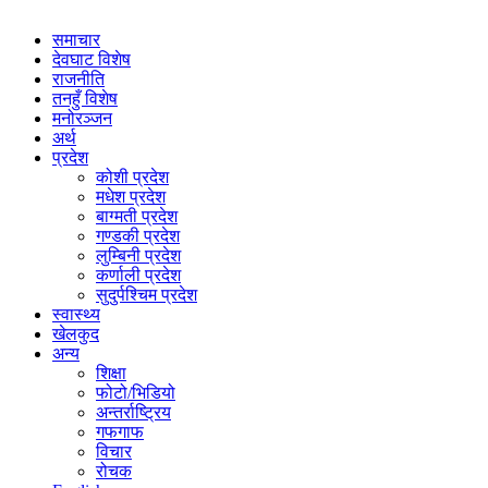
समाचार
देवघाट विशेष
राजनीति
तनहुँ विशेष
मनोरञ्जन
अर्थ
प्रदेश
कोशी प्रदेश
मधेश प्रदेश
बाग्मती प्रदेश
गण्डकी प्रदेश
लुम्बिनी प्रदेश
कर्णाली प्रदेश
सुदुर्पश्चिम प्रदेश
स्वास्थ्य
खेलकुद
अन्य
शिक्षा
फोटो/भिडियो
अन्तर्राष्ट्रिय
गफगाफ
विचार
रोचक