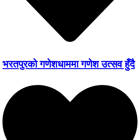
भरतपुरको गणेशधाममा गणेश उत्सव हुँदै