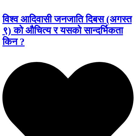
विश्व आदिवासी जनजाति दिबस (अगस्त
९) को औचित्य र यसको सान्दर्भिकता
किन ?