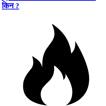
किन ?