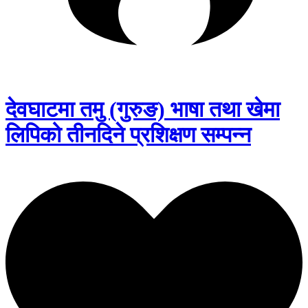
देवघाटमा तमु (गुरुङ) भाषा तथा खेमा
लिपिको तीनदिने प्रशिक्षण सम्पन्न