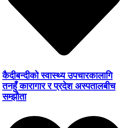
कैदीबन्दीको स्वास्थ्य उपचारकालागि
तनहुँ कारागार र प्रदेश अस्पतालबीच
सम्झौता