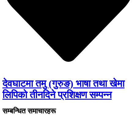
देवघाटमा तमु (गुरुङ) भाषा तथा खेमा
लिपिको तीनदिने प्रशिक्षण सम्पन्न
सम्बन्धित समाचारहरू