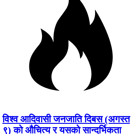
विश्व आदिवासी जनजाति दिबस (अगस्त
९) को औचित्य र यसको सान्दर्भिकता