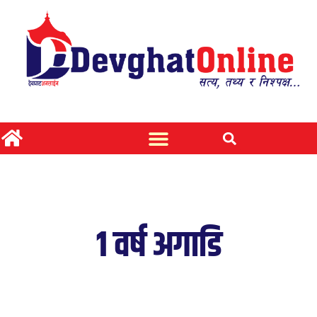
१ वर्ष अगाडि