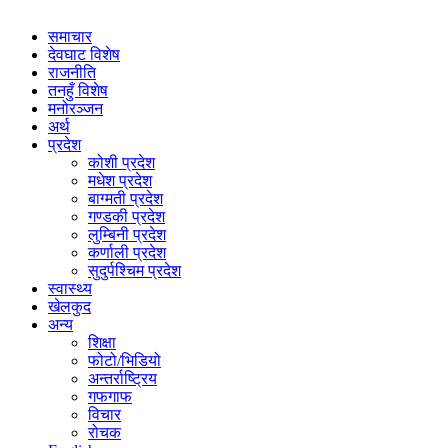
समाचार
देवघाट विशेष
राजनीति
तनहुँ विशेष
मनोरञ्जन
अर्थ
प्रदेश
कोशी प्रदेश
मधेश प्रदेश
बाग्मती प्रदेश
गण्डकी प्रदेश
लुम्बिनी प्रदेश
कर्णाली प्रदेश
सुदुर्पश्चिम प्रदेश
स्वास्थ्य
खेलकुद
अन्य
शिक्षा
फोटो/भिडियो
अन्तर्राष्ट्रिय
गफगाफ
विचार
रोचक