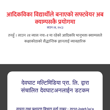
आदिकविका विद्यार्थीले बनाएको सफ्टवेयर अब
क्याम्पसकै प्रयोगमा
साउन २१, २०८३
तनहुँ । साउन २१ ​व्यास नपा–१ मा रहेको आदिकवि भानुभक्त क्याम्पसले
कक्षाकोठाको सैद्धान्तिक ज्ञानलाई व्यावहारिक
देवघाट मल्टिमिडिया प्रा. लि. द्वारा
संचालित देवघाटअनलाईन डटकम
सुचना तथा प्रशारण विभाग दर्ता नम्बर : ३९९१-२०७९/०८०