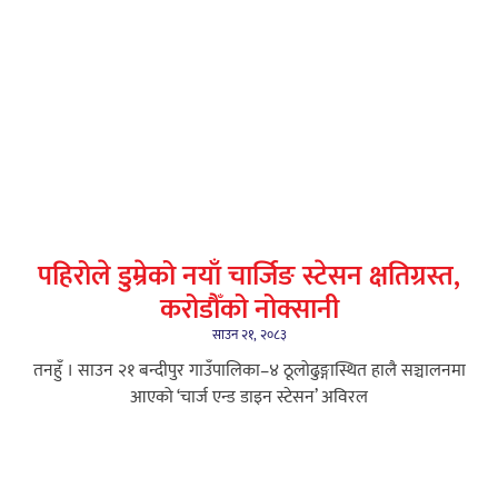
पहिरोले डुम्रेको नयाँ चार्जिङ स्टेसन क्षतिग्रस्त,
करोडौँको नोक्सानी
साउन २१, २०८३
तनहुँ । साउन २१ बन्दीपुर गाउँपालिका–४ ठूलोढुङ्गास्थित हालै सञ्चालनमा
आएको ‘चार्ज एन्ड डाइन स्टेसन’ अविरल