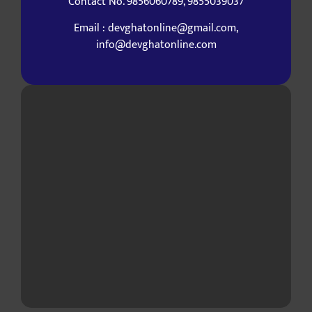
Contact No. 9856060789, 9855039037
Email : devghatonline@gmail.com,
info@devghatonline.com