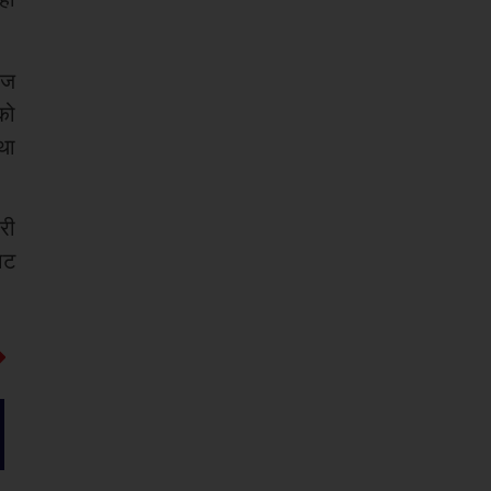
ाज
को
था
री
ाट