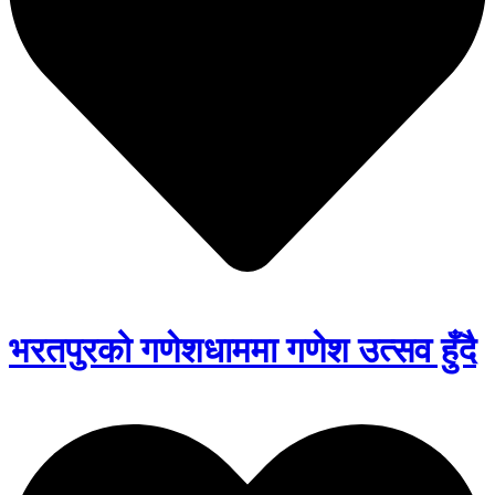
भरतपुरको गणेशधाममा गणेश उत्सव हुँदै