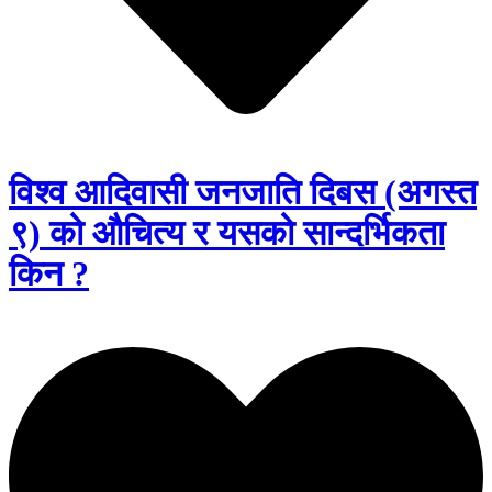
विश्व आदिवासी जनजाति दिबस (अगस्त
९) को औचित्य र यसको सान्दर्भिकता
किन ?