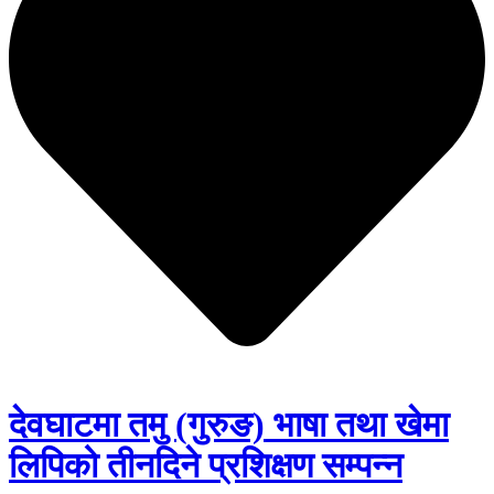
देवघाटमा तमु (गुरुङ) भाषा तथा खेमा
लिपिको तीनदिने प्रशिक्षण सम्पन्न