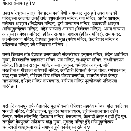
यात्रा समापन हुने छ ।
उक्त परिक्रमा यात्रा देवघाटधामको बेणी संगमबाट सुरु हुने उक्त गन्डकी
परिक्रमा अन्तर्गत तनहुँ तर्फ पशुपतीनाथ मन्दिर, गंगा मन्दिर, अघोर आश्रम,
गलेश्वर आश्रम (सिद्धेश्वर मन्दिर), दुर्गा पान्चायन मन्दिर, चक्रवर्ती आश्रम
(मणिमुकुन्देश्वर मन्दिर), महेश सन्यास आश्रम (विद्येश्वर मन्दिर), अभय सन्यास
आश्रम (रामेश्वर मन्दिर), हरिहर सन्यास आश्रम (हरिहर मन्दिर), राम मन्दर,
लक्ष्मीनारयण मन्दिर, देवघाट पुलको मुख (गणेश मन्दिर, केदारेश्वर मन्दिर र
बद्रिनाथ मन्दिर) को परिक्रमा गरिनेछ ।
यस्तै चितवन तर्फ देवघाट बसपार्कको संकल्पेश्वर हनुमान मन्दिर, छेदेन थर्वालिङ
गुम्बा, विश्वशान्ति यज्ञशाला मन्दिर, राम मन्दिर, राधाकृष्ण मन्दिर, लक्ष्मीनारयण
मन्दिर, सिताराम संस्कृत मावि, कन्या गुरुकुल, धर्मदर्शन आश्रम, योगी
नरहरीनाथ गौशाला बागेश्वरी मन्दिर, आपँटारी दियालो बंगाल चोक, गणेशस्थान,
बौद्ध गुम्बा बसेनी, गौरेश्वर शिव मन्दिर पोखराबसर्पाक, राजयोग सेवा केन्द्र
नारयणगढ, हरिहर मन्दिर नारयणगढ, श्रीराम मन्दिर पुल्चोकको परिक्रमा
गरिनेछ ।
यसैगरि नवलपुर तर्फ गैडाकोट पुलचोकको गोपेश्वर महादेव मन्दिर, मौलाकालिका
भगवती मन्दिर, वेदविद्याश्रम, शुकदेव भागवताश्रम, श्रीनिम्बाकाचार्य दर्शन
केन्द्र, श्रीलक्ष्मीनृसिंह दिब्यधाम मन्दिर, बेसक्याम्प, केलादी क्षेत्र र हर्दी हुँदै पुनः
तनहुँको देवपुरको साँढेबगर बौद्ध गुम्बा, भुबराह मन्दिर हुँदै मणिमुकुन्देश्वर
चक्रवर्ती आश्रममा आई समापन हुने कार्यक्रम रहेको छ ।