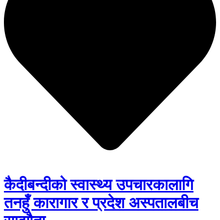
कैदीबन्दीको स्वास्थ्य उपचारकालागि
तनहुँ कारागार र प्रदेश अस्पतालबीच