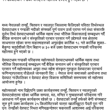
मध्य नेपालको तनहुँ, चितवन र नवलपुर जिल्लामा फैलिएको पवित्र तिर्थस्थल
देवघाटधाम र गन्डकी नदीको संगमको पुर्ण पावन उर्जा प्राप्त गर्न तथा संसारकै
दुर्लभ तिर्थ देवघाटधामको धार्मिक महत्व तथा भौतिक विकासलाई सम्बद्र्धन गर्दै
बैदिक सनातन धर्म र संस्कृतिको प्रचार प्रसार गर्ने उद्देश्यले यस क्षेत्रमा
साधनारत रहेका सन्त माहात्माहरुको अगुवाईमा कार्तिक १८ गते कार्तिक शुक्ल–
बैकुण्ठ चतुर्दशीको दिन बिहान ७ः३० बजे उक्त देवघाटधाम गन्डकी परिक्रमा
महोत्सव हुने भएको छ ।
देवघाटधाम गन्डकी परिक्रमा महोत्सवले देवघाटधामको धार्मिक महत्व तथा
भौतिक विकासलाई सम्बद्र्धन गर्दै बैदिक सनातन धर्म र संस्कृतिको प्रचार
प्रसार गर्ने महोत्सवका अगुवा तथा महेश संस्कृत गुरुकुल देवघाटका प्राचार्य
फणिन्द्रप्रसाद पौडेलले जानकारी दिए । नेपाल सन्त समाजको आयोजना तथा
देवघाट गाउँपालिका र देवघाट क्षेत्र विकास समितिको समन्वयमा सो महोत्सव
आयोजना हुनेछ ।
महोत्सवको नाम दिईएपनि उक्त कार्यक्रममा तनहुँ, चितवन र नवलपुरको
देवघाटक्षेत्रमा रहेका धार्मिक सम्पदा, मठ, मन्दिर र गुम्बाहरुको परिक्रमा गरि
आरधाना गर्ने मुख्य कार्यक्रम रहेको छ । देवघाटको तनहुँ तर्फको बेणी संगमबाट
सुरु हुने उक्त कार्यक्रम २५ किलोमिटरको यात्रा खालीखुट्टा पैदलै पुरा गरि
पुनः तनहुँको देवघाट स्थित मणिमुकुन्देश्वर चक्रवर्ती आश्रममा आई परिक्रमा