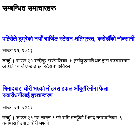
सम्बन्धित समाचारहरू
पहिरोले डुम्रेको नयाँ चार्जिङ स्टेसन क्षतिग्रस्त, करोडौँको नोक्सानी
साउन २१, २०८३
तनहुँ । साउन २१ बन्दीपुर गाउँपालिका–४ ठूलोढुङ्गास्थित हालै सञ्चालनमा
आएको ‘चार्ज एन्ड डाइन स्टेसन’ अविरल
भिमादबाट चोरी भएको मोटरसाइकल आँबुखैरेनीमा फेला,
सवारीधनीलाई हस्तान्तरण
साउन २१, २०८३
तनहुँ । साउन २१ गत साउन ६ गते राति तनहुँको भिमाद नगरपालिका–६
क्याम्पसरोडबाट चोरी भएको