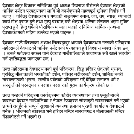
देवघाट क्षेत्र विकास समितिका पुर्व अध्यक्ष शिवराज पौडेलले देवघाट क्षेत्रको
धार्मिक पर्यटन प्रबद्र्धनका लागि यो कार्यक्रमले महत्वपूर्ण भूमिका निर्वाह गर्ने
बताए । पवित्र देवघाटधाम र गण्डकी सङ्गममा स्नान, जप, तप, न्यास, ध्यानादी
कार्य मोक्ष प्राप्त हुने तथा मृत्यु पश्चात् यसै क्षेत्रमा अन्तिम संस्कार भएमा मुक्ति
प्राप्त हुने हिन्दु धर्मको पौराणिक मान्यता भएको र विभिन्न धार्मिक ग्रन्थमा
देवघाटधामको महिमा उल्लेख भएको पाइन्छ ।
देवघाट गाउँपालिकाका अध्यक्ष तिलबहादुर थापाले देवघाटधाम गन्डकी परिक्रमा
महोत्सवले देवघाटको धार्मिक पर्यटनको प्रबद्र्धन हुने विश्वास व्यक्त गरेका छन्
। उनले महोत्सव सफल पार्न देवघाट गाउँपालिकाले आवश्यक सबै खाले सहयोग
गर्ने प्रतिबद्धता जनाएका छन् ।
उक्त महोत्सवमा देवघाटधामको पुर्ण परिक्रमा, सिद्ध हरिहर क्षेत्रको भ्रमण,
प्रसिद्ध मौलाकाली भगततीको दर्शन, पवित्र नदीहरुको दर्शन, धार्मिक नगरी
नारयणगढको भ्रमण, रमणीय पर्वतको परिक्रमा गर्दै बैदिक सनातन धर्म र
संस्कृतीको प्रबद्र्धन र प्रचार प्रसारको मुख्य कार्यक्रम रहेको छ ।
उक्त गन्डकी परिक्रमा कार्यक्रममा फोहोर व्यवस्थापन तथा एम्बुलेन्सको
व्यवस्था देवघाट गाउँपालिका र नेपाल रेडक्रस सोसाइटी उपशाखाले गर्ने भएको
छ भने तनहुँतर्फ सम्पुर्ण सुरक्षाको व्यवस्था इलाका प्रहरी कार्यालय देवघाटले
गर्नेछ । भोजनको व्यवस्था भने हरिहर मन्दिर नारयणगढ र मौलाकाली मन्दिर
गैंडाकोटले गर्ने भएको छ ।