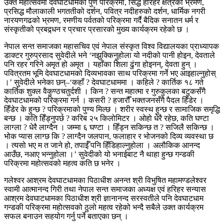
उक्त महोत्सवमा देवघाटधामको पुर्ण परिक्रमा, सिद्ध हरिहर क्षेत्रको भ्रमण,
प्रसिद्ध मौलाकाली भगततीको दर्शन, पवित्र नदीहरुको दर्शन, धार्मिक नगरी
नारयणगढको भ्रमण, रमणीय पर्वतको परिक्रमा गर्दै बैदिक सनातन धर्म र
संस्कृतीको प्रबद्र्धन र प्रचार प्रसारको मुख्य कार्यक्रम रहेको छ ।
नेपाल सन्त समाजका महासचिव एवं नेपाल संस्कृत विश्व विद्यालयका प्राध्यापक
डाक्टर गुरुप्रसाद सुवेदीले भने ‘नझुक्किनुहोला यो नदीको पानी होइन, देवताले
पनि रहर गरिने अमृत हो अमृत । यहाँका शिला ढुंगा होइनन्, देवता हुन् ।
पवित्रतम भूमि देवघाटधामको दिव्यभावका साथ परिक्रमा गर्ने भए आइहाल्नुहोस्
।’ सुवेदीले भनेका छन्–‘कहाँ ? देवघाटधाममा । कहिले ? कार्तिक १८ गते
कार्तिक शुक्ल वैकुण्ठचतुर्दशी । किन ? सन्त महात्मा र गुरुकुलका बटुकसँगै
देवघाटधामको परिक्रमा गर्न । कसरी ? हजारौँ भक्तजनसँगै पैदल हिँडेर ।
हिँडेर के हुन्छ ? परिक्रमाको पुण्य मिल्छ । शरीर स्वस्थ हुन्छ र सामाजिक समृद्धि
बन्छ । कति हिँड्नुपर्छ ? करिब २५ किलोमिटर । ओहो धेरै रहेछ, कति घण्टा
लाग्ला ? धेरै लाग्दैन । जम्मा ६ घण्टा । हिँड्न सकिन्छ त ? सजिलै सकिन्छ ।
भोक प्यास लाग्छ कि ? लाग्दैन जलपान, फलाहार र भोजनको दिव्य व्यवस्था छ
। त्यसो भए म त जाने हो, तपाईँ पनि हिँडिहाल्नुहोला । अलौकिक आनन्द
आउँछ, नआए भन्नुहोला ।’ सुवेदीको यो भनाईबाट नै थाहा हुन्छ गन्डकी
परिक्रमा महोत्सवको महत्व कति छ भनेर ।
गलेश्वर आश्रम देवघाटधामका पिठाधीश अनन्त श्री विभुषित महामण्डलेश्वर
स्वामी आत्मानन्द गिरी तथा नेपाल सन्त समाजका अध्यक्ष एवं हरिहर सन्यास
आश्रम देवघाटधामका पिठाधीश श्री ज्ञानानन्द सरस्वतीले पनि देवघाटधाम
गन्डकी परिक्रमा महोत्सवको ठुलो महत्व रहेको भन्दै सबैले उक्त कार्यक्रम
सफल बनाउन सहयोग गर्नु पर्ने बताएका छन् ।