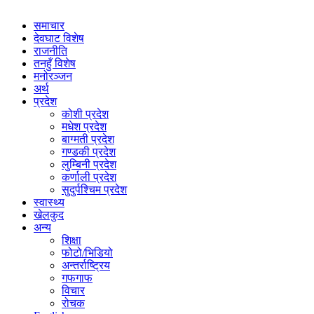
समाचार
देवघाट विशेष
राजनीति
तनहुँ विशेष
मनोरञ्जन
अर्थ
प्रदेश
कोशी प्रदेश
मधेश प्रदेश
बाग्मती प्रदेश
गण्डकी प्रदेश
लुम्बिनी प्रदेश
कर्णाली प्रदेश
सुदुर्पश्चिम प्रदेश
स्वास्थ्य
खेलकुद
अन्य
शिक्षा
फोटो/भिडियो
अन्तर्राष्ट्रिय
गफगाफ
विचार
रोचक