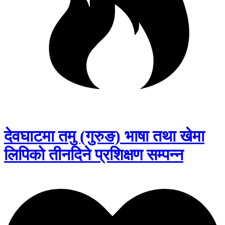
देवघाटमा तमु (गुरुङ) भाषा तथा खेमा
लिपिको तीनदिने प्रशिक्षण सम्पन्न