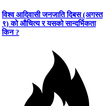
विश्व आदिवासी जनजाति दिबस (अगस्त
९) को औचित्य र यसको सान्दर्भिकता
किन ?