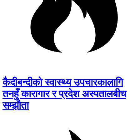
कैदीबन्दीको स्वास्थ्य उपचारकालागि
तनहुँ कारागार र प्रदेश अस्पतालबीच
सम्झौता