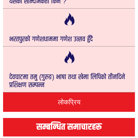
यसको सान्दर्भिकता किन ?
भरतपुरको गणेशधाममा गणेश उत्सव हुँदै
देवघाटमा तमु (गुरुङ) भाषा तथा खेमा लिपिको तीनदिने
प्रशिक्षण सम्पन्न
लोकप्रिय
सम्बन्धित समाचारहरू