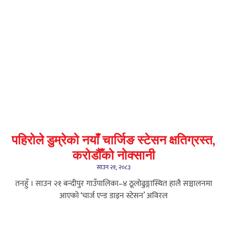
पहिरोले डुम्रेको नयाँ चार्जिङ स्टेसन क्षतिग्रस्त,
करोडौँको नोक्सानी
साउन २१, २०८३
तनहुँ । साउन २१ बन्दीपुर गाउँपालिका–४ ठूलोढुङ्गास्थित हालै सञ्चालनमा
आएको ‘चार्ज एन्ड डाइन स्टेसन’ अविरल