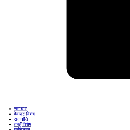
समाचार
देवघाट विशेष
राजनीति
तनहुँ विशेष
मनोरञ्जन