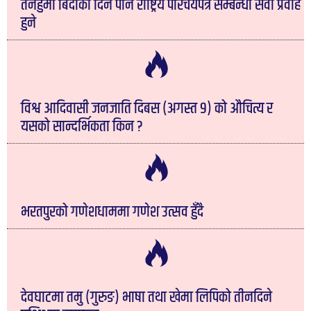
तनहुँमा बिदाका दिन पनि राष्ट्रिय परिचयपत्र सम्बन्धी सेवा प्रवाह
हुने
विश्व आदिवासी जनजाति दिबस (अगस्त ९) को औचित्य र
यसको सान्दर्भिकता किन ?
भरतपुरको गणेशधाममा गणेश उत्सव हुँदै
देवघाटमा तमु (गुरुङ) भाषा तथा खेमा लिपिको तीनदिने