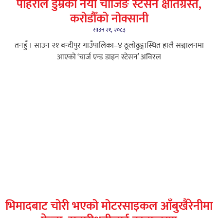
पहिरोले डुम्रेको नयाँ चार्जिङ स्टेसन क्षतिग्रस्त,
करोडौँको नोक्सानी
साउन २१, २०८३
तनहुँ । साउन २१ बन्दीपुर गाउँपालिका–४ ठूलोढुङ्गास्थित हालै सञ्चालनमा
आएको ‘चार्ज एन्ड डाइन स्टेसन’ अविरल
भिमादबाट चोरी भएको मोटरसाइकल आँबुखैरेनीमा