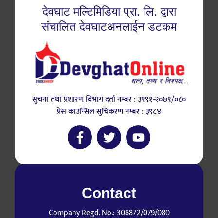
देवघाट मल्टिमिडिया प्रा. लि. द्वारा
संचालित देवघाटअनलाईन डटकम
सुचना तथा प्रशारण विभाग दर्ता नम्बर : ३९९१-२०७९/०८०
प्रेस काउन्सिल सुचिकरण नम्बर : ३९८४
Contact
Company Regd. No.: 308872/079/080