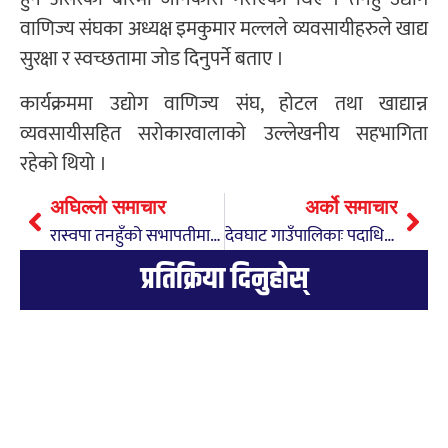
वाणिज्य संघका अध्यक्ष इमकुमार मल्लले व्यवसायीहरुले खाद्य
सुरक्षा र स्वच्छतामा जोड दिनुपर्ने बताए ।
कार्यक्रममा उद्योग वाणिज्य संघ, होटल तथा खाद्यान्न
व्यवसायीसहित सरोकारवालाको उल्लेखनीय सहभागिता
रहेको थियो ।
अघिल्लो समाचार
अर्को समाचार
रास्वपा तनहुँको सभापतीमा बास्तोला बिजयी
देवघाट गाउँपालिकाः पदाधिकारी तलब, बैठक भत्ता र खाना/खाजामा ८५ लाख खर्च
प्रतिक्रिया दिनुहोस्