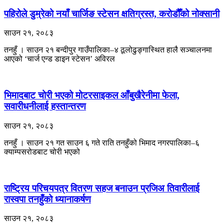
पहिरोले डुम्रेको नयाँ चार्जिङ स्टेसन क्षतिग्रस्त, करोडौँको नोक्सानी
साउन २१, २०८३
तनहुँ । साउन २१ बन्दीपुर गाउँपालिका–४ ठूलोढुङ्गास्थित हालै सञ्चालनमा
आएको ‘चार्ज एन्ड डाइन स्टेसन’ अविरल
भिमादबाट चोरी भएको मोटरसाइकल आँबुखैरेनीमा फेला,
सवारीधनीलाई हस्तान्तरण
साउन २१, २०८३
तनहुँ । साउन २१ गत साउन ६ गते राति तनहुँको भिमाद नगरपालिका–६
क्याम्पसरोडबाट चोरी भएको
राष्ट्रिय परिचयपत्र वितरण सहज बनाउन प्रजिअ तिवारीलाई
रास्वपा तनहुँको ध्यानाकर्षण
साउन २१, २०८३