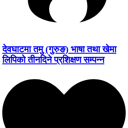
देवघाटमा तमु (गुरुङ) भाषा तथा खेमा
लिपिको तीनदिने प्रशिक्षण सम्पन्न