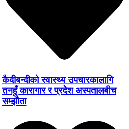
कैदीबन्दीको स्वास्थ्य उपचारकालागि
तनहुँ कारागार र प्रदेश अस्पतालबीच
सम्झौता