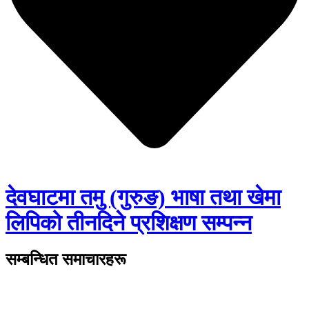
देवघाटमा तमु (गुरुङ) भाषा तथा खेमा
लिपिको तीनदिने प्रशिक्षण सम्पन्न
सम्बन्धित समाचारहरू