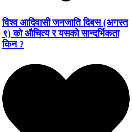
विश्व आदिवासी जनजाति दिबस (अगस्त
९) को औचित्य र यसको सान्दर्भिकता
किन ?