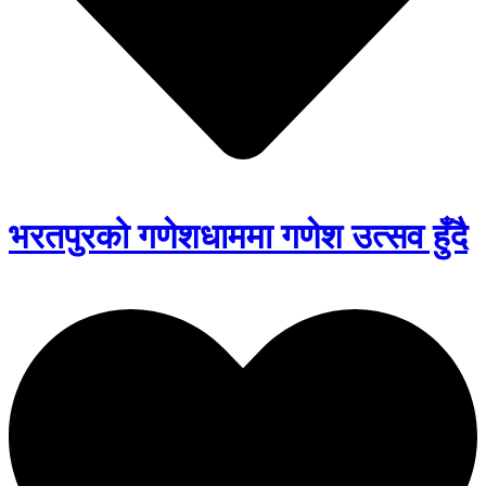
भरतपुरको गणेशधाममा गणेश उत्सव हुँदै