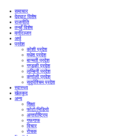
समाचार
देवघाट विशेष
राजनीति
तनहुँ विशेष
मनोरञ्जन
अर्थ
प्रदेश
कोशी प्रदेश
मधेश प्रदेश
बाग्मती प्रदेश
गण्डकी प्रदेश
लुम्बिनी प्रदेश
कर्णाली प्रदेश
सुदुर्पश्चिम प्रदेश
स्वास्थ्य
खेलकुद
अन्य
शिक्षा
फोटो/भिडियो
अन्तर्राष्ट्रिय
गफगाफ
विचार
रोचक