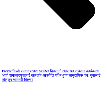
Prev
अघिल्लो समाचार
खाद्य स्वच्छता दिवसको अवसरमा सचेतना कार्यक्रम
अर्को समाचार
युवालाई खेलतर्फ आकर्षित गर्दै मधुवन सामुदायिक वनः युवालाई
खेलकुद सामग्री वितरण