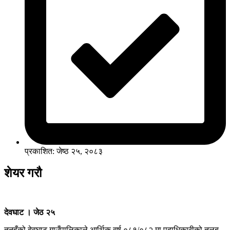
प्रकाशित: जेष्ठ २५, २०८३
शेयर गरौ
देवघाट । जेठ २५
तनहुँको देवघाट गाउँपालिकाले आर्थिक वर्ष ०८१/०८२ मा पदाधिकारीको तलब,