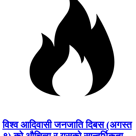
विश्व आदिवासी जनजाति दिबस (अगस्त
९) को औचित्य र यसको सान्दर्भिकता