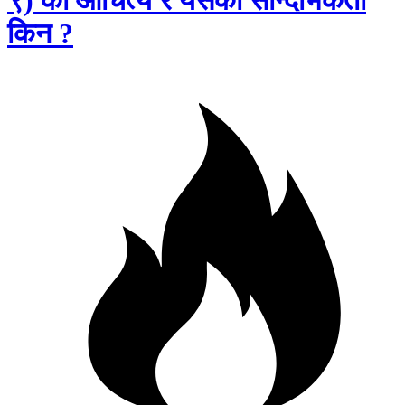
किन ?