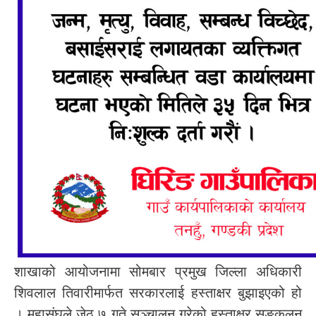
शाखाको आयोजनामा सोमबार प्रमुख जिल्ला अधिकारी
शिवलाल तिवारीमार्फत सरकारलाई हस्ताक्षर बुझाइएको हो
। महासंघले जेठ ७ गते सञ्चालन गरेको हस्ताक्षर सङ्कलन