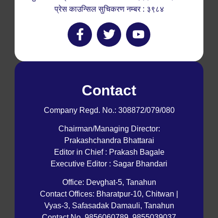
प्रेस काउन्सिल सुचिकरण नम्बर : ३९८४
Contact
Company Regd. No.: 308872/079/080
Chairman/Managing Director:
Prakashchandra Bhattarai
Editor in Chief : Prakash Bagale
Executive Editor : Sagar Bhandari
Office: Devghat-5, Tanahun
Contact Offices: Bharatpur-10, Chitwan |
Vyas-3, Safasadak Damauli, Tanahun
Contact No. 9856060789, 9855039037