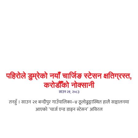
पहिरोले डुम्रेको नयाँ चार्जिङ स्टेसन क्षतिग्रस्त,
करोडौँको नोक्सानी
साउन २१, २०८३
तनहुँ । साउन २१ बन्दीपुर गाउँपालिका–४ ठूलोढुङ्गास्थित हालै सञ्चालनमा
आएको ‘चार्ज एन्ड डाइन स्टेसन’ अविरल