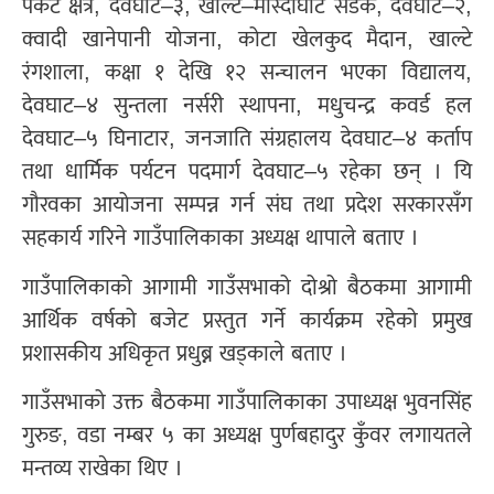
पकेट क्षेत्र, देवघाट–३, खाल्टे–मास्दीघाट सडक, देवघाट–२,
क्वादी खानेपानी योजना, कोटा खेलकुद मैदान, खाल्टे
रंगशाला, कक्षा १ देखि १२ सन्चालन भएका विद्यालय,
देवघाट–४ सुन्तला नर्सरी स्थापना, मधुचन्द्र कवर्ड हल
देवघाट–५ घिनाटार, जनजाति संग्रहालय देवघाट–४ कर्ताप
तथा धार्मिक पर्यटन पदमार्ग देवघाट–५ रहेका छन् । यि
गौरवका आयोजना सम्पन्न गर्न संघ तथा प्रदेश सरकारसँग
सहकार्य गरिने गाउँपालिकाका अध्यक्ष थापाले बताए ।
गाउँपालिकाको आगामी गाउँसभाको दोश्रो बैठकमा आगामी
आर्थिक वर्षको बजेट प्रस्तुत गर्ने कार्यक्रम रहेको प्रमुख
प्रशासकीय अधिकृत प्रधुब्न खड्काले बताए ।
गाउँसभाको उक्त बैठकमा गाउँपालिकाका उपाध्यक्ष भुवनसिंह
गुरुङ, वडा नम्बर ५ का अध्यक्ष पुर्णबहादुर कुँवर लगायतले
मन्तव्य राखेका थिए ।