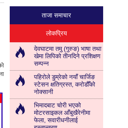
ताजा समाचार
लोकप्रिय
देवघाटमा तमु (गुरुङ) भाषा तथा
खेमा लिपिको तीनदिने प्रशिक्षण
सम्पन्न
को
ला
पहिरोले डुम्रेको नयाँ चार्जिङ
स्टेसन क्षतिग्रस्त, करोडौँको
नोक्सानी
भिमादबाट चोरी भएको
मोटरसाइकल आँबुखैरेनीमा
फेला, सवारीधनीलाई
हस्तान्तरण