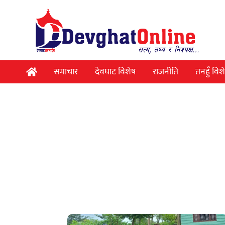
समाचार
देवघाट विशेष
राजनीति
तनहुँ विश