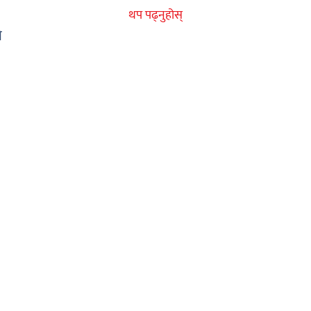
थप पढ्नुहोस्
ो