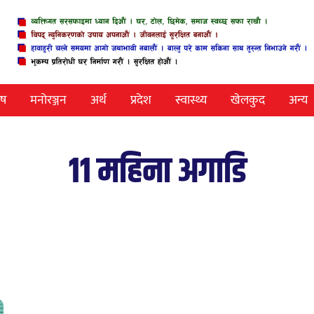
ेष
मनोरञ्जन
अर्थ
प्रदेश
स्वास्थ्य
खेलकुद
अन्य
११ महिना अगाडि