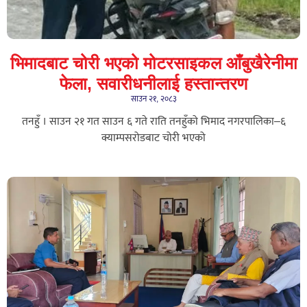
भिमादबाट चोरी भएको मोटरसाइकल आँबुखैरेनीमा
फेला, सवारीधनीलाई हस्तान्तरण
साउन २१, २०८३
तनहुँ । साउन २१ गत साउन ६ गते राति तनहुँको भिमाद नगरपालिका–६
क्याम्पसरोडबाट चोरी भएको