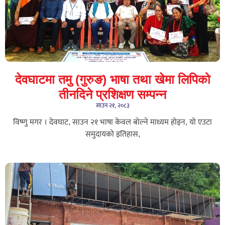
देवघाटमा तमु (गुरुङ) भाषा तथा खेमा लिपिको
तीनदिने प्रशिक्षण सम्पन्न
साउन २१, २०८३
विष्णु मगर । देवघाट, साउन २१ भाषा केवल बोल्ने माध्यम होइन, यो एउटा
समुदायको इतिहास,