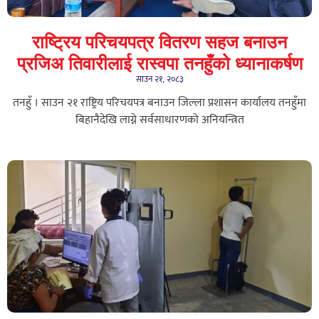
राष्ट्रिय परिचयपत्र वितरण सहज बनाउन
प्रजिअ तिवारीलाई रास्वपा तनहुँको ध्यानाकर्षण
साउन २१, २०८३
तनहुँ । साउन २१ राष्ट्रिय परिचयपत्र बनाउन जिल्ला प्रशासन कार्यालय तनहुँमा
बिहानैदेखि लाग्ने सर्वसाधारणको अनियन्त्रित