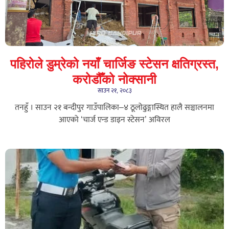
पहिरोले डुम्रेको नयाँ चार्जिङ स्टेसन क्षतिग्रस्त,
करोडौँको नोक्सानी
साउन २१, २०८३
तनहुँ । साउन २१ बन्दीपुर गाउँपालिका–४ ठूलोढुङ्गास्थित हालै सञ्चालनमा
आएको ‘चार्ज एन्ड डाइन स्टेसन’ अविरल