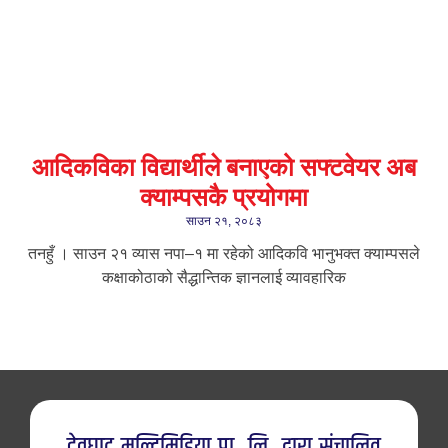
आदिकविका विद्यार्थीले बनाएको सफ्टवेयर अब
क्याम्पसकै प्रयोगमा
साउन २१, २०८३
तनहुँ । साउन २१ ​व्यास नपा–१ मा रहेको आदिकवि भानुभक्त क्याम्पसले
कक्षाकोठाको सैद्धान्तिक ज्ञानलाई व्यावहारिक
देवघाट मल्टिमिडिया प्रा. लि. द्वारा संचालित