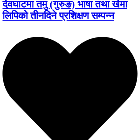
देवघाटमा तमु (गुरुङ) भाषा तथा खेमा
लिपिको तीनदिने प्रशिक्षण सम्पन्न