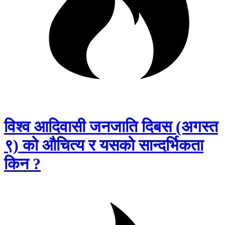
विश्व आदिवासी जनजाति दिबस (अगस्त
९) को औचित्य र यसको सान्दर्भिकता
किन ?