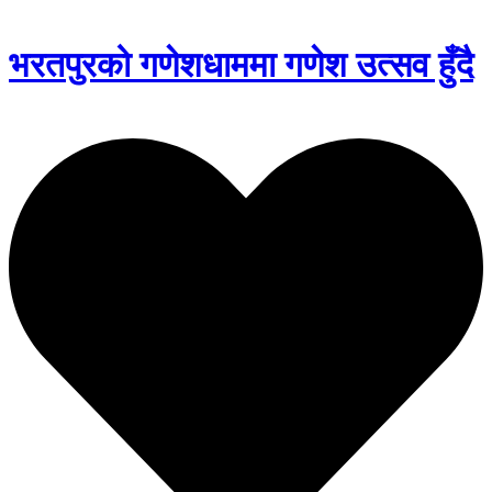
भरतपुरको गणेशधाममा गणेश उत्सव हुँदै