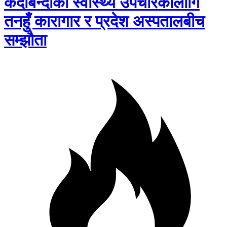
कैदीबन्दीको स्वास्थ्य उपचारकालागि
तनहुँ कारागार र प्रदेश अस्पतालबीच
सम्झौता