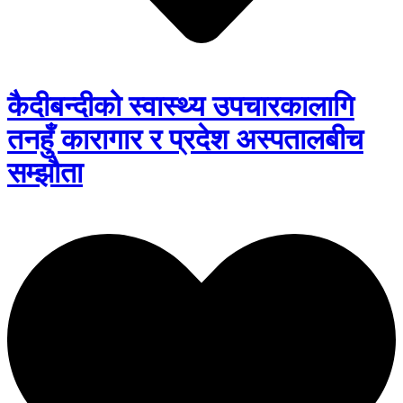
कैदीबन्दीको स्वास्थ्य उपचारकालागि
तनहुँ कारागार र प्रदेश अस्पतालबीच
सम्झौता