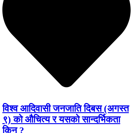
विश्व आदिवासी जनजाति दिबस (अगस्त
९) को औचित्य र यसको सान्दर्भिकता
किन ?