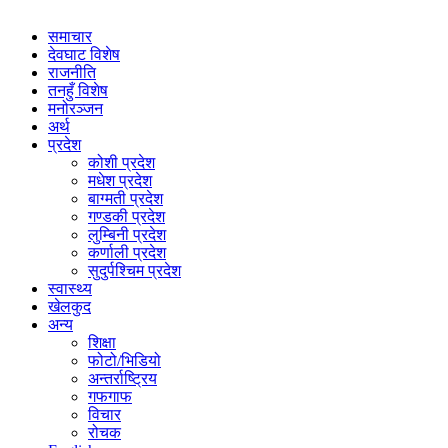
समाचार
देवघाट विशेष
राजनीति
तनहुँ विशेष
मनोरञ्जन
अर्थ
प्रदेश
कोशी प्रदेश
मधेश प्रदेश
बाग्मती प्रदेश
गण्डकी प्रदेश
लुम्बिनी प्रदेश
कर्णाली प्रदेश
सुदुर्पश्चिम प्रदेश
स्वास्थ्य
खेलकुद
अन्य
शिक्षा
फोटो/भिडियो
अन्तर्राष्ट्रिय
गफगाफ
विचार
रोचक