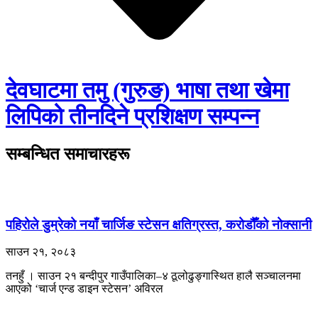
देवघाटमा तमु (गुरुङ) भाषा तथा खेमा
लिपिको तीनदिने प्रशिक्षण सम्पन्न
सम्बन्धित समाचारहरू
पहिरोले डुम्रेको नयाँ चार्जिङ स्टेसन क्षतिग्रस्त, करोडौँको नोक्सानी
साउन २१, २०८३
तनहुँ । साउन २१ बन्दीपुर गाउँपालिका–४ ठूलोढुङ्गास्थित हालै सञ्चालनमा
आएको ‘चार्ज एन्ड डाइन स्टेसन’ अविरल