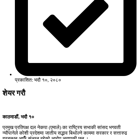
प्रकाशित: भदौ १०, २०८०
शेयर गरौ
काठमाडौं, भदौ १०
प्रमुख प्रतिपक्ष दल नेकपा (एमाले) का राष्ट्रिय सभाकी सांसद भगवती
न्यौपानेले कोशी प्रदेशमा जातीय सद्भाव बिथोल्ने काममा सरकार र सत्तारुढ
गठबन्धन आफैँ संलग्न रहेको आरोप लगाएकी छन् ।