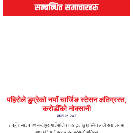
सम्बन्धित समाचारहरू
पहिरोले डुम्रेको नयाँ चार्जिङ स्टेसन क्षतिग्रस्त,
करोडौँको नोक्सानी
साउन २१, २०८३
तनहुँ । साउन २१ बन्दीपुर गाउँपालिका–४ ठूलोढुङ्गास्थित हालै सञ्चालनमा
आएको ‘चार्ज एन्ड डाइन स्टेसन’ अविरल