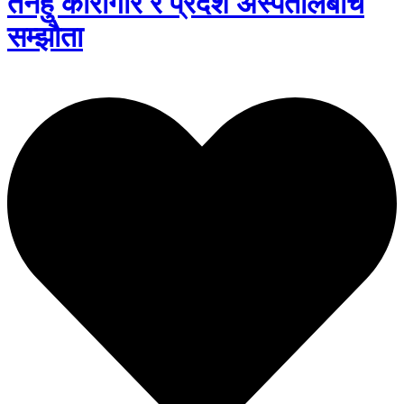
तनहुँ कारागार र प्रदेश अस्पतालबीच
सम्झौता