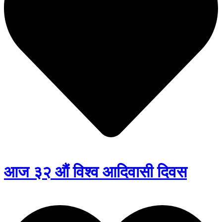
आज ३२ औं विश्व आदिवासी दिवस