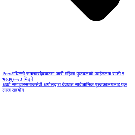
Prev
अघिल्लो समाचार
देवघाटमा जारी महिला फुटवलको फाईनलमा राप्ती र
भरतपुर–२३ भिड्ने
अर्को समाचार
समाजसेवी अर्यालद्वारा देवघाट सार्वजानिक पुस्तकालयलाई एक
लाख सहयोग