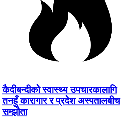
कैदीबन्दीको स्वास्थ्य उपचारकालागि
तनहुँ कारागार र प्रदेश अस्पतालबीच
सम्झौता