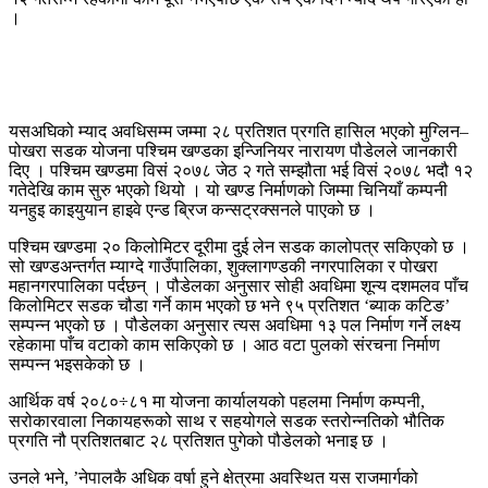
।
यसअघिको म्याद अवधिसम्म जम्मा २८ प्रतिशत प्रगति हासिल भएको मुग्लिन–
पोखरा सडक योजना पश्चिम खण्डका इन्जिनियर नारायण पौडेलले जानकारी
दिए । पश्चिम खण्डमा विसं २०७८ जेठ २ गते सम्झौता भई विसं २०७८ भदौ १२
गतेदेखि काम सुरु भएको थियो । यो खण्ड निर्माणको जिम्मा चिनियाँ कम्पनी
यनहुइ काइयुयान हाइवे एन्ड ब्रिज कन्सट्रक्सनले पाएको छ ।
पश्चिम खण्डमा २० किलोमिटर दूरीमा दुई लेन सडक कालोपत्र सकिएको छ ।
सो खण्डअन्तर्गत म्याग्दे गाउँपालिका, शुक्लागण्डकी नगरपालिका र पोखरा
महानगरपालिका पर्दछन् । पौडेलका अनुसार सोही अवधिमा शून्य दशमलव पाँच
किलोमिटर सडक चौडा गर्ने काम भएको छ भने ९५ प्रतिशत ‘ब्याक कटिङ’
सम्पन्न भएको छ । पौडेलका अनुसार त्यस अवधिमा १३ पल निर्माण गर्ने लक्ष्य
रहेकामा पाँच वटाको काम सकिएको छ । आठ वटा पुलको संरचना निर्माण
सम्पन्न भइसकेको छ ।
आर्थिक वर्ष २०८०÷८१ मा योजना कार्यालयको पहलमा निर्माण कम्पनी,
सरोकारवाला निकायहरूको साथ र सहयोगले सडक स्तरोन्नतिको भौतिक
प्रगति नौ प्रतिशतबाट २८ प्रतिशत पुगेको पौडेलको भनाइ छ ।
उनले भने, ’नेपालकै अधिक वर्षा हुने क्षेत्रमा अवस्थित यस राजमार्गको