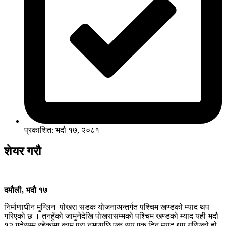
प्रकाशित: भदौ १७, २०८१
शेयर गरौ
दमौली, भदौ १७
निर्माणाधीन मुग्लिन–पोखरा सडक योजनाअन्तर्गत पश्चिम खण्डको म्याद थप
गरिएको छ । तनहुँको जामुनेदेखि पोखरासम्मको पश्चिम खण्डको म्याद यही भदौ
१२ गतेसम्म रहेकामा काम पूरा नभएपछि एक सय एक दिन म्याद थप गरिएको हो