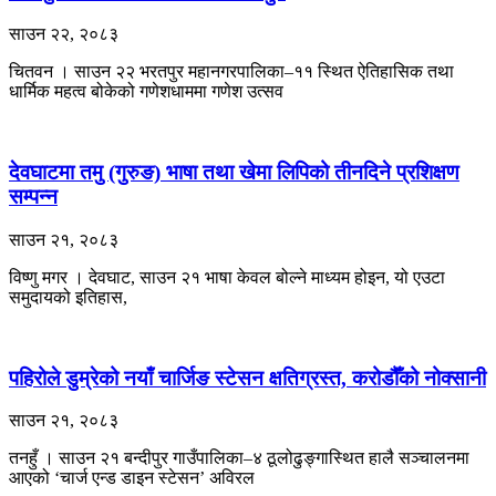
साउन २२, २०८३
चितवन । साउन २२ भरतपुर महानगरपालिका–११ स्थित ऐतिहासिक तथा
धार्मिक महत्व बोकेको गणेशधाममा गणेश उत्सव
देवघाटमा तमु (गुरुङ) भाषा तथा खेमा लिपिको तीनदिने प्रशिक्षण
सम्पन्न
साउन २१, २०८३
विष्णु मगर । देवघाट, साउन २१ भाषा केवल बोल्ने माध्यम होइन, यो एउटा
समुदायको इतिहास,
पहिरोले डुम्रेको नयाँ चार्जिङ स्टेसन क्षतिग्रस्त, करोडौँको नोक्सानी
साउन २१, २०८३
तनहुँ । साउन २१ बन्दीपुर गाउँपालिका–४ ठूलोढुङ्गास्थित हालै सञ्चालनमा
आएको ‘चार्ज एन्ड डाइन स्टेसन’ अविरल