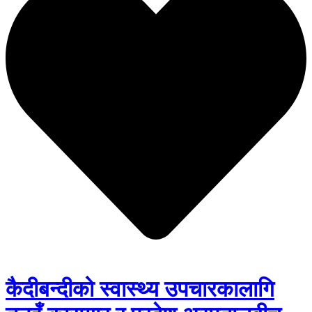
कैदीबन्दीको स्वास्थ्य उपचारकालागि