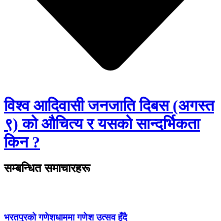
विश्व आदिवासी जनजाति दिबस (अगस्त
९) को औचित्य र यसको सान्दर्भिकता
किन ?
सम्बन्धित समाचारहरू
भरतपुरको गणेशधाममा गणेश उत्सव हुँदै