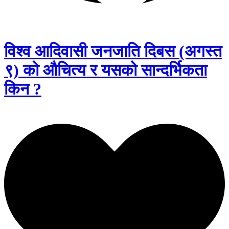
विश्व आदिवासी जनजाति दिबस (अगस्त
९) को औचित्य र यसको सान्दर्भिकता
किन ?