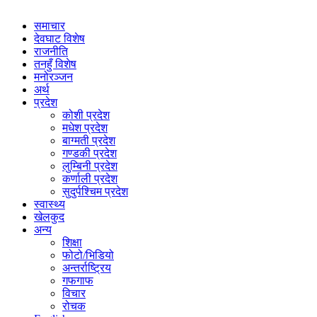
समाचार
देवघाट विशेष
राजनीति
तनहुँ विशेष
मनोरञ्जन
अर्थ
प्रदेश
कोशी प्रदेश
मधेश प्रदेश
बाग्मती प्रदेश
गण्डकी प्रदेश
लुम्बिनी प्रदेश
कर्णाली प्रदेश
सुदुर्पश्चिम प्रदेश
स्वास्थ्य
खेलकुद
अन्य
शिक्षा
फोटो/भिडियो
अन्तर्राष्ट्रिय
गफगाफ
विचार
रोचक