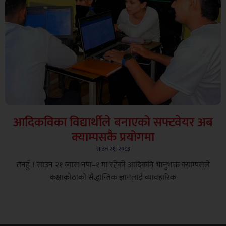
आदिकविका विद्यार्थीले बनाएको सफ्टवेयर अब
क्याम्पसकै प्रयोगमा
साउन २१, २०८३
तनहुँ । साउन २१ ​व्यास नपा–१ मा रहेको आदिकवि भानुभक्त क्याम्पसले
कक्षाकोठाको सैद्धान्तिक ज्ञानलाई व्यावहारिक