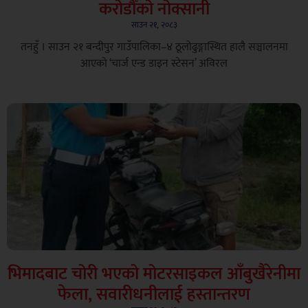
करोडौँको नोक्सानी
साउन २१, २०८३
तनहुँ । साउन २१ बन्दीपुर गाउँपालिका–४ ठूलोढुङ्गास्थित हालै सञ्चालनमा
आएको ‘चार्ज एन्ड डाइन स्टेसन’ अविरल
भिमादबाट चोरी भएको मोटरसाइकल आँबुखैरेनीमा
फेला, सवारीधनीलाई हस्तान्तरण