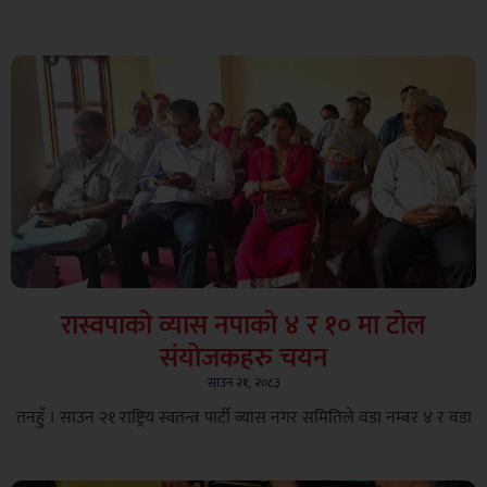
रास्वपाको व्यास नपाको ४ र १० मा टोल
संयोजकहरु चयन
साउन २१, २०८३
तनहुँ । साउन २१ राष्ट्रिय स्वतन्त्र पार्टी व्यास नगर समितिले वडा नम्बर ४ र वडा