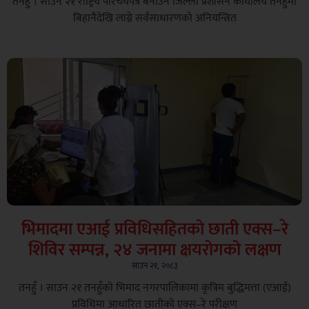
तनहुँ । साउन २१ राष्ट्रिय परिचयपत्र बनाउन जिल्ला प्रशासन कार्यालय तनहुँमा
बिहानैदेखि लाग्ने सर्वसाधारणको अनियन्त्रित
भिमादमा एआई प्रविधिसहितको छाती एक्स–रे
शिविर सम्पन्न, २४ जनामा क्षयरोगको लक्षण
साउन २१, २०८३
तनहुँ । साउन २१ तनहुँको भिमाद नगरपालिकामा कृत्रिम बुद्धिमत्ता (एआई)
प्रविधिमा आधारित छातीको एक्स–रे परीक्षण