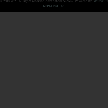
© 2018-2023. All rights reserved. devghatonline.com | Powered By :
WEBSOFT
NEPAL Pvt. Ltd.