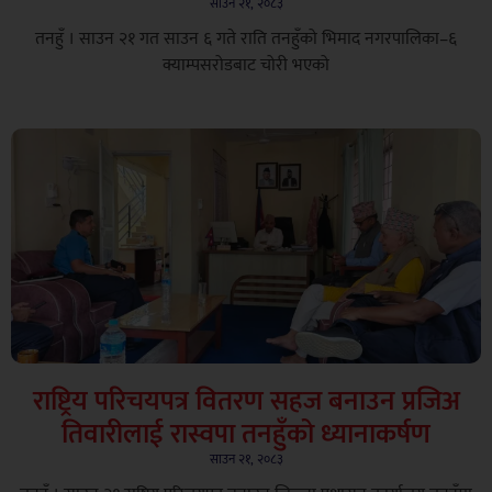
साउन २१, २०८३
तनहुँ । साउन २१ गत साउन ६ गते राति तनहुँको भिमाद नगरपालिका–६
क्याम्पसरोडबाट चोरी भएको
राष्ट्रिय परिचयपत्र वितरण सहज बनाउन प्रजिअ
तिवारीलाई रास्वपा तनहुँको ध्यानाकर्षण
साउन २१, २०८३