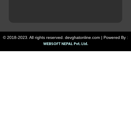
© 2018-2023. All rights reserved. devghatonline.com | Powered By :
WEBSOFT NEPAL Pvt. Ltd.