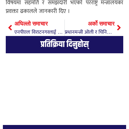
विषयमा सहमति र समझदारी भएको परराष्ट्र मन्त्रालयका
प्रवक्ता ढकालले जानकारी दिए ।
अघिल्लो समाचार
अर्को समाचार
एनपीएलः विराटनगरलाई ९० रनले पराजित गर्दै सुदूरपश्चिमको सानदार सुरुआत
प्रधानमन्त्री ओली र चिनियाँ राष्ट्रपति सीबीच भेट
प्रतिक्रिया दिनुहोस्