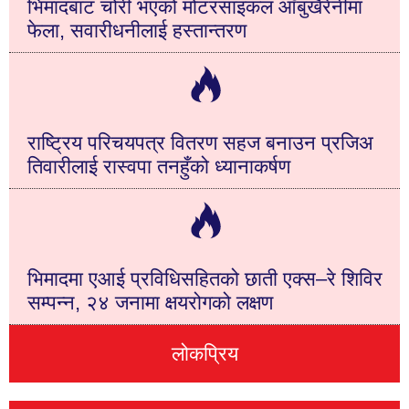
भिमादबाट चोरी भएको मोटरसाइकल आँबुखैरेनीमा
फेला, सवारीधनीलाई हस्तान्तरण
राष्ट्रिय परिचयपत्र वितरण सहज बनाउन प्रजिअ
तिवारीलाई रास्वपा तनहुँको ध्यानाकर्षण
भिमादमा एआई प्रविधिसहितको छाती एक्स–रे शिविर
सम्पन्न, २४ जनामा क्षयरोगको लक्षण
लोकप्रिय