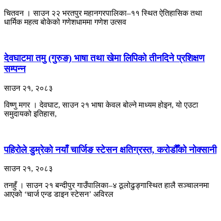
चितवन । साउन २२ भरतपुर महानगरपालिका–११ स्थित ऐतिहासिक तथा
धार्मिक महत्व बोकेको गणेशधाममा गणेश उत्सव
देवघाटमा तमु (गुरुङ) भाषा तथा खेमा लिपिको तीनदिने प्रशिक्षण
सम्पन्न
साउन २१, २०८३
विष्णु मगर । देवघाट, साउन २१ भाषा केवल बोल्ने माध्यम होइन, यो एउटा
समुदायको इतिहास,
पहिरोले डुम्रेको नयाँ चार्जिङ स्टेसन क्षतिग्रस्त, करोडौँको नोक्सानी
साउन २१, २०८३
तनहुँ । साउन २१ बन्दीपुर गाउँपालिका–४ ठूलोढुङ्गास्थित हालै सञ्चालनमा
आएको ‘चार्ज एन्ड डाइन स्टेसन’ अविरल