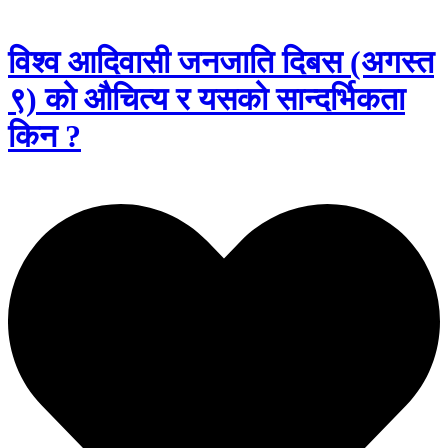
विश्व आदिवासी जनजाति दिबस (अगस्त
९) को औचित्य र यसको सान्दर्भिकता
किन ?