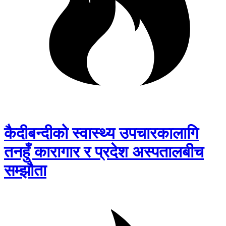
कैदीबन्दीको स्वास्थ्य उपचारकालागि
तनहुँ कारागार र प्रदेश अस्पतालबीच
सम्झौता