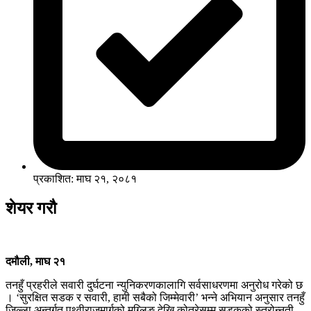
प्रकाशित: माघ २१, २०८१
शेयर गरौ
दमौली, माघ २१
तनहुँ प्रहरीले सवारी दुर्घटना न्युनिकरणकालागि सर्वसाधरणमा अनुरोध गरेको छ
। ‘सुरक्षित सडक र सवारी, हामी सबैको जिम्मेवारी’ भन्ने अभियान अनुसार तनहुँ
जिल्ला अन्तर्गत पृथ्वीराजमार्गको मुग्लिङ देखि कोत्रेसम्म सडकको स्तरोन्नती