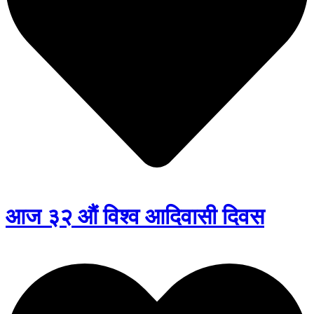
आज ३२ औं विश्व आदिवासी दिवस