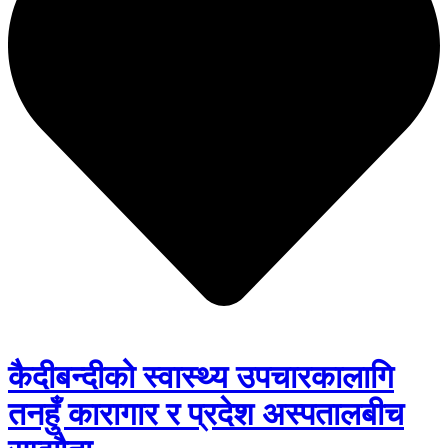
कैदीबन्दीको स्वास्थ्य उपचारकालागि
तनहुँ कारागार र प्रदेश अस्पतालबीच