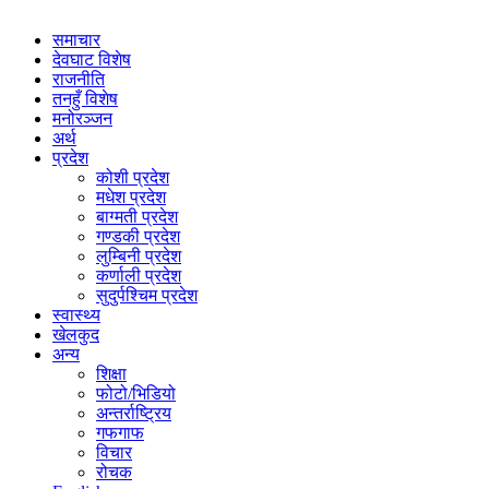
समाचार
देवघाट विशेष
राजनीति
तनहुँ विशेष
मनोरञ्जन
अर्थ
प्रदेश
कोशी प्रदेश
मधेश प्रदेश
बाग्मती प्रदेश
गण्डकी प्रदेश
लुम्बिनी प्रदेश
कर्णाली प्रदेश
सुदुर्पश्चिम प्रदेश
स्वास्थ्य
खेलकुद
अन्य
शिक्षा
फोटो/भिडियो
अन्तर्राष्ट्रिय
गफगाफ
विचार
रोचक