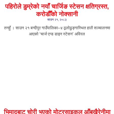
पहिरोले डुम्रेको नयाँ चार्जिङ स्टेसन क्षतिग्रस्त,
करोडौँको नोक्सानी
साउन २१, २०८३
तनहुँ । साउन २१ बन्दीपुर गाउँपालिका–४ ठूलोढुङ्गास्थित हालै सञ्चालनमा
आएको ‘चार्ज एन्ड डाइन स्टेसन’ अविरल
भिमादबाट चोरी भएको मोटरसाइकल आँबुखैरेनीमा