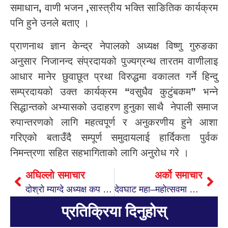
समाधान
,
वाणी भजन
,
सास्त्रीय भक्ति साङितिक कार्यक्रम
पनि हुने उनले बताए ।
प्राणनाथ ज्ञान केन्द्र नेपालको अध्यक्ष विष्णु गुरुङका
अनुसार निजानन्द संप्रदायको पुज्यग्रन्थ तारतम वाणीलाइ
आधार मानेर छुवाछूत प्रथा विरुद्धमा वकालत गर्ने हिन्दु
सम्प्रदायको उक्त कार्यक्रम
“
वसुधैव कुटुंबकम
”
भन्ने
सिद्धान्तको अभ्यासको उदाहरण हुनुका साथै नेपाली समाज
रुपान्तरणको लागि महत्वपूर्ण र अनुकरणीय हुने आशा
गरिएको बताउँदै सम्पूर्ण समुदायलाई हार्दिकता पुर्वक
निमन्त्रणा सहित सहभागिताको लागि अनुरोध गरे ।
अघिल्लो समाचार
अर्को समाचार
दोश्रो म्याग्दे अध्यक्ष कप फुटवल प्रतियोगिताबारे जानकारी दिन पोखरामा पत्रकार सम्मेलन
देवघाट महा–महोत्सवमा सांसद न्यौपानेः देवघाटप्रति सारा नेपालीले गर्व गर्छन्
प्रतिक्रिया दिनुहोस्