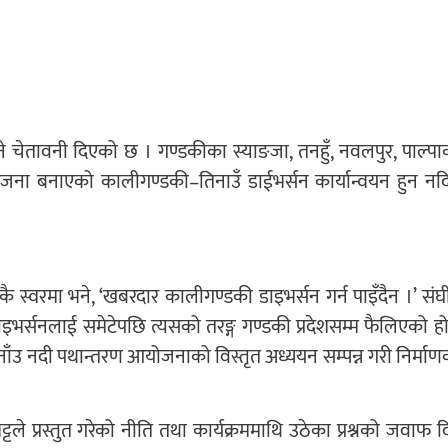
ुने चेतावनी दिएको छ । गण्डकीका स्याङजा, तनहुँ, नवलपुर, पाल्पा
ोजना बनाएको कालीगण्डकी–तिनाउँ डाईभर्सन कार्यान्वयन हुन नदि
एकै स्वरमा भने, ‘खबरदार कालीगण्डकी डाइभर्सन गर्न पाइँदैन ।’ संघ
र्सनलाई समेटेपछि त्यसको तरङ्ग गण्डकी प्रदेशसम्म फैलिएको हो
की–तिनाँउ नदी पथान्तरण आयोजनाको विस्तृत अध्ययन सम्पन्न गरी निर्मा
्टले प्रस्तुत गरेको नीति तथा कार्यक्रममाथि उठेका प्रश्नको जवाफ द