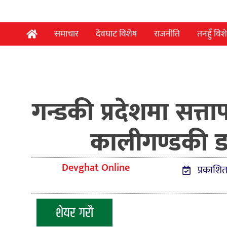
समाचार
देवघाट विशेष
राजनीति
तनहुँ विश
गन्डकी प्रदेशमा सत्ताप
कालीगण्डकी डाइ
Devghat Online
प्रकाशित
शेयर गरौ