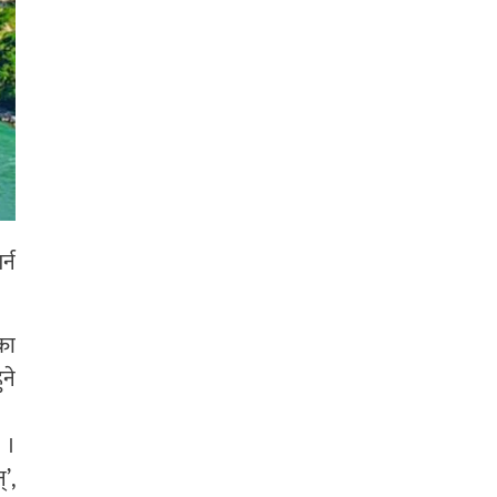
्न
का
ने
 ।
’,