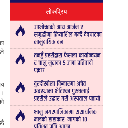
लोकप्रिय
उपभोक्ताको आय आर्जन र
समृद्धीमा क्रियाशिल बन्दै देवघाटका
सामुदायिक वन
का
ने
तनहुँ प्रहरीद्वारा फैसला कार्यान्वयन
र चालु मुद्दाका ५ जना प्रतिवादी
पक्राउ
ीय
बुल्दीखोला किनारमा अचेत
अवस्थामा भेटिएका पुरुषलाई
 ।
प्रहरीले उद्धार गरी अस्पताल पठायो
णको
भानु नगरपालिकामा रासायनिक
मलको हाहाकारः मागको १०
िदै
प्रतिशत पनि आएन