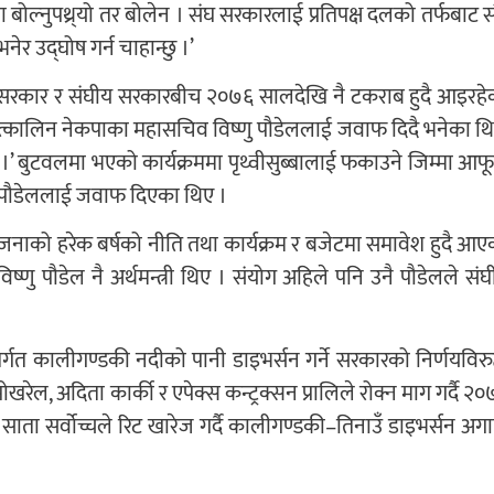
मा बोल्नुपथ्र्यो तर बोलेन । संघ सरकारलाई प्रतिपक्ष दलको तर्फबाट 
ेर उद्घोष गर्न चाहान्छु ।’
 सरकार र संघीय सरकारबीच २०७६ सालदेखि नै टकराब हुदै आइरहे
ले तत्कालिन नेकपाका महासचिव विष्णु पौडेललाई जवाफ दिदै भनेका थि
ैन ।’ बुटवलमा भएको कार्यक्रममा पृथ्वीसुब्बालाई फकाउने जिम्मा आफू
ि पौडेललाई जवाफ दिएका थिए ।
ाको हरेक बर्षको नीति तथा कार्यक्रम र बजेटमा समावेश हुदै आए
्णु पौडेल नै अर्थमन्त्री थिए । संयोग अहिले पनि उनै पौडेलले संघ
्गत कालीगण्डकी नदीको पानी डाइभर्सन गर्ने सरकारको निर्णयविरुद
ोखरेल, अदिता कार्की र एपेक्स कन्ट्रक्सन प्रालिले रोक्न माग गर्दै २
साता सर्वोच्चले रिट खारेज गर्दै कालीगण्डकी–तिनाउँ डाइभर्सन अगा