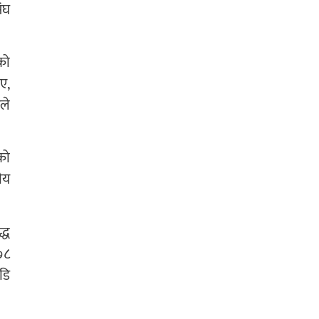
संघ
को
ए,
ले
को
ीय
्ध
०७८
डि