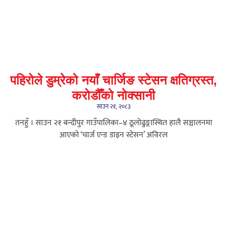
पहिरोले डुम्रेको नयाँ चार्जिङ स्टेसन क्षतिग्रस्त,
करोडौँको नोक्सानी
साउन २१, २०८३
तनहुँ । साउन २१ बन्दीपुर गाउँपालिका–४ ठूलोढुङ्गास्थित हालै सञ्चालनमा
आएको ‘चार्ज एन्ड डाइन स्टेसन’ अविरल