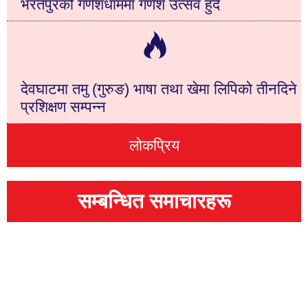
भरतपुरको गणेशधाममा गणेश उत्सव हुँदै
देवघाटमा तमु (गुरुङ) भाषा तथा खेमा लिपिको तीनदिने
प्रशिक्षण सम्पन्न
लोकप्रिय
सम्बन्धित समाचारहरू