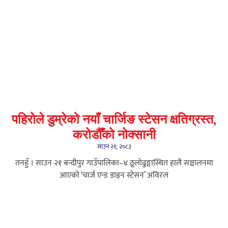
पहिरोले डुम्रेको नयाँ चार्जिङ स्टेसन क्षतिग्रस्त,
करोडौँको नोक्सानी
साउन २१, २०८३
तनहुँ । साउन २१ बन्दीपुर गाउँपालिका–४ ठूलोढुङ्गास्थित हालै सञ्चालनमा
आएको ‘चार्ज एन्ड डाइन स्टेसन’ अविरल