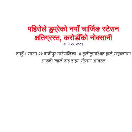
पहिरोले डुम्रेको नयाँ चार्जिङ स्टेसन
क्षतिग्रस्त, करोडौँको नोक्सानी
साउन २१, २०८३
तनहुँ । साउन २१ बन्दीपुर गाउँपालिका–४ ठूलोढुङ्गास्थित हालै सञ्चालनमा
आएको ‘चार्ज एन्ड डाइन स्टेसन’ अविरल