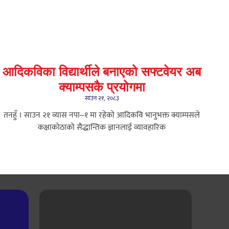
आदिकविका विद्यार्थीले बनाएको सफ्टवेयर अब
क्याम्पसकै प्रयोगमा
साउन २१, २०८३
तनहुँ । साउन २१ ​व्यास नपा–१ मा रहेको आदिकवि भानुभक्त क्याम्पसले
कक्षाकोठाको सैद्धान्तिक ज्ञानलाई व्यावहारिक