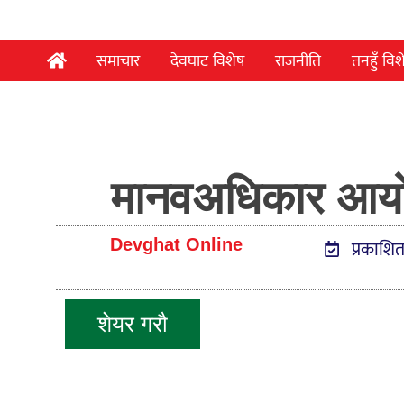
समाचार
देवघाट विशेष
राजनीति
तनहुँ विश
मानवअधिकार आयोगद्व
Devghat Online
प्रकाशि
शेयर गरौ