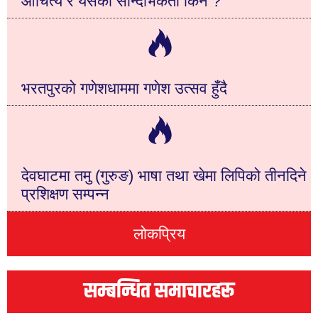
औचित्य र यसको सान्दर्भिकता किन ?
भरतपुरको गणेशधाममा गणेश उत्सव हुँदै
देवघाटमा तमु (गुरुङ) भाषा तथा खेमा लिपिको तीनदिने
प्रशिक्षण सम्पन्न
लोकप्रिय
सम्बन्धित समाचारहरू