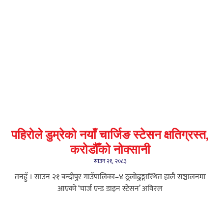
पहिरोले डुम्रेको नयाँ चार्जिङ स्टेसन क्षतिग्रस्त,
करोडौँको नोक्सानी
साउन २१, २०८३
तनहुँ । साउन २१ बन्दीपुर गाउँपालिका–४ ठूलोढुङ्गास्थित हालै सञ्चालनमा
आएको ‘चार्ज एन्ड डाइन स्टेसन’ अविरल