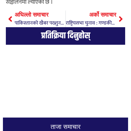
सञ्चालनमा ल्याएको छ ।
अघिल्लो समाचार
अर्को समाचार
पाकिस्तानको खैबर पख्तुनख्वामा शक्तिशाली बम विस्फोटः ५ प्रहरीको मृत्यु, २० घाइते
राष्ट्रियसभा चुनाव : गण्डकीमा एमाले उम्मेदवारले दर्ता गरे मनोनयन
प्रतिक्रिया दिनुहोस्
ताजा समाचार