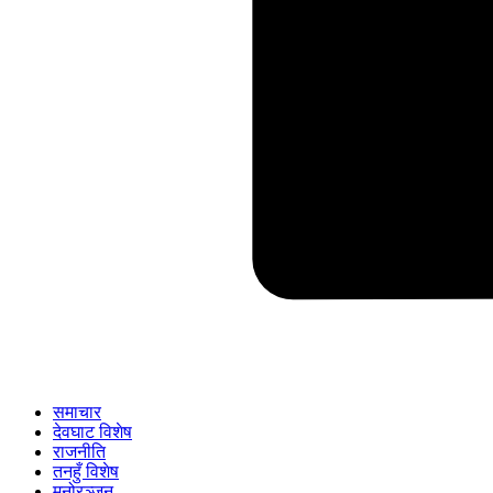
समाचार
देवघाट विशेष
राजनीति
तनहुँ विशेष
मनोरञ्जन