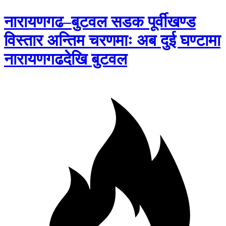
नारायणगढ–बुटवल सडक पूर्वीखण्ड
विस्तार अन्तिम चरणमाः अब दुई घण्टामा
नारायणगढदेखि बुटवल