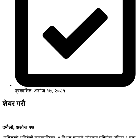
प्रकाशित: अशोज १७, २०८१
शेयर गरौ
दमौली, असोज १७
धादिङको धुनिवेशी नगरपालिका–९ स्थित झ्याप्ले खोलामा पहिरोमा पुरिएर ३ वटा