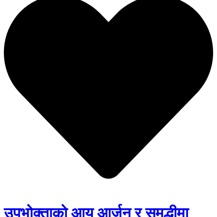
उपभोक्ताको आय आर्जन र समृद्धीमा