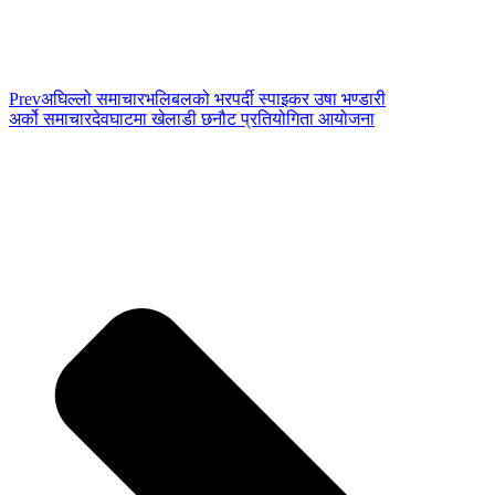
Prev
अघिल्लो समाचार
भलिबलको भरपर्दी स्पाइकर उषा भण्डारी
अर्को समाचार
देवघाटमा खेलाडी छनौट प्रतियोगिता आयोजना