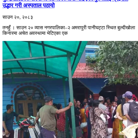
उद्धार गरी अस्पताल पठायो
साउन २०, २०८३
तनहुँ । साउन २० व्यास नगरपालिका–२ अमरापुरी पानीघट्टा स्थित बुल्दीखोला
किनारमा अचेत अवस्थामा भेटिएका एक