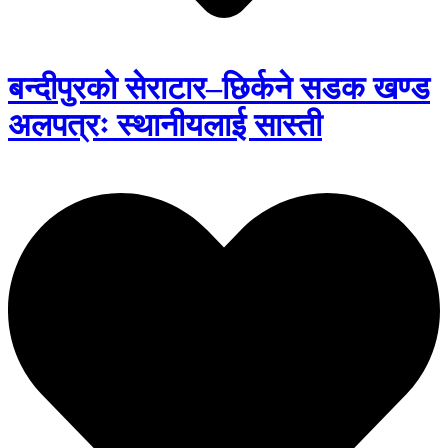
बन्दीपुरको सेराटार–छिर्कने सडक खण्ड
अलपत्रः स्थानीयलाई सास्ती