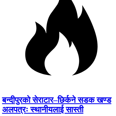
बन्दीपुरको सेराटार–छिर्कने सडक खण्ड
अलपत्रः स्थानीयलाई सास्ती