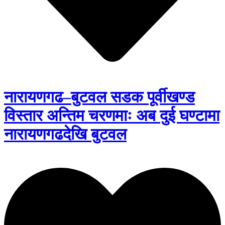
नारायणगढ–बुटवल सडक पूर्वीखण्ड
विस्तार अन्तिम चरणमाः अब दुई घण्टामा
नारायणगढदेखि बुटवल