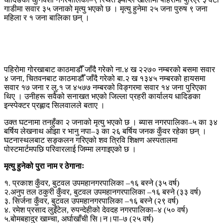
गाडीमा सवार ३५ जनाको मृत्यु भएको छ । मृत्यु हुनेमा २५ जना पुरुष ९ जना
महिला र १ जना बालिका छन् ।
पहिरोमा गोरखाबाट काठमाडौँ जाँदै गरेको ना.४ ख २२७० नम्बरको बसमा सवार
४ जना, चितवनबाट काठमाडौँ जाँदै गरेको बा.२ ख १३४५ नम्बरको हायसमा
सवार १७ जना र लु.१ ज ४५७७ नम्बरको विङ्गरमा सवार १४ जना पुरिएका
थिए । उनीहरू सवैको सनाखत भएको जिल्ला प्रहरी कार्यालय धादिङका
इन्स्पेक्टर प्रह्लाद सिलवालले बताए ।
उक्त घटनामा तनहुँका २ जनाको मृत्यु भएको छ । ब्यास नगरपालिका–५ का ३४
बर्षिय लेखनाथ ओझा र भानु नपा–३ का २६ बर्षिय जनक कुँवर रहेका छन् ।
घटनास्थलबाट सङ्कलन गरिएको शव त्रिवि शिक्षण अस्पतालमा
पोस्टमार्टमपछि परिवारलाई जिम्मा लगाइएको छ ।
मृत्यु हुनेको पुरा नाम र ठेगानाः
१. प्रकाश कुँवर, बुटवल उपमहानगरपालिका –१६ बस्ने (३५ वर्ष)
२.अनुप तल ठकुरी कुँवर, बुटवल उपमहानगरपालिका –१६ बस्ने (३३ वर्ष)
३. सिर्जना कुँवर, बुटवल उपमहानगरपालिका –१६ बस्ने (२९ वर्ष)
४. रमेश प्रसाद लुइँटेल, रुपन्देहीको देवदह नगरपालिका–४ (५० वर्ष)
५.बोमबहादुर खाम्चा, अर्घाखाँची सि।न।पा–७ (२५ वर्ष)