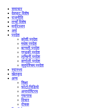
समाचार
देवघाट विशेष
राजनीति
तनहुँ विशेष
मनोरञ्जन
अर्थ
प्रदेश
कोशी प्रदेश
मधेश प्रदेश
बाग्मती प्रदेश
गण्डकी प्रदेश
लुम्बिनी प्रदेश
कर्णाली प्रदेश
सुदुर्पश्चिम प्रदेश
स्वास्थ्य
खेलकुद
अन्य
शिक्षा
फोटो/भिडियो
अन्तर्राष्ट्रिय
गफगाफ
विचार
रोचक