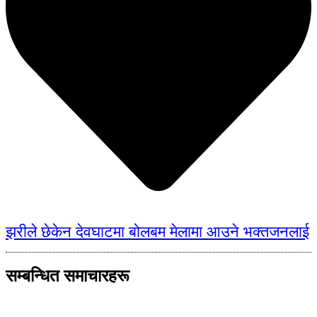
झरीले छेकेन देवघाटमा बोलबम मेलामा आउने भक्तजनलाई
सम्बन्धित समाचारहरू