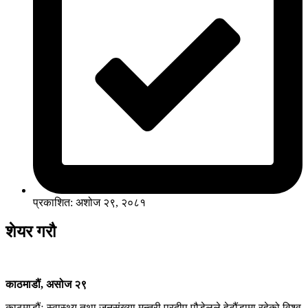
प्रकाशित: अशोज २९, २०८१
शेयर गरौ
काठमाडौं, असोज २९
काठमाडौंः स्वास्थ्य तथा जनसंख्या मन्त्री प्रदीप पौडेलले हेटौंडामा रहेको विश्व