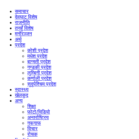
समाचार
देवघाट विशेष
राजनीति
तनहुँ विशेष
मनोरञ्जन
अर्थ
प्रदेश
कोशी प्रदेश
मधेश प्रदेश
बाग्मती प्रदेश
गण्डकी प्रदेश
लुम्बिनी प्रदेश
कर्णाली प्रदेश
सुदुर्पश्चिम प्रदेश
स्वास्थ्य
खेलकुद
अन्य
शिक्षा
फोटो/भिडियो
अन्तर्राष्ट्रिय
गफगाफ
विचार
रोचक