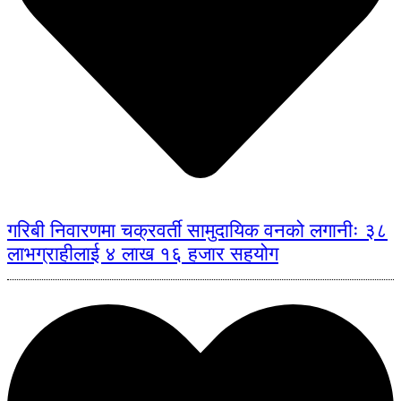
गरिबी निवारणमा चक्रवर्ती सामुदायिक वनको लगानीः ३८
लाभग्राहीलाई ४ लाख १६ हजार सहयोग