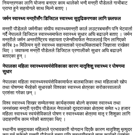
नियन्त्रणका लागि योजना बनाएर काम थालेको भन्दै मन्त्री पौडेलले गाभीबाट
प्राप्त हुने सहयोगले साथ मिल्ने बताए ।
जर्मन स्वास्थ्य मन्त्रीसँग डिजिटल स्वास्थ्य सुदृढिकरणका लागि छलफल
मन्त्री पौडेलले जर्मनीका संघीय स्वास्थ्यमन्त्री कार्ल लउटरबचसँग पनि भेटवार्ता
गर्दै नेपालले डिजिटल स्वास्थ्यमार्फत स्वास्थ्य सुधार अघि बढाउने बताए । जर्मन
मन्त्रीले जर्मन अन्तर्राष्ट्रिय सहायता एजेन्सीमार्फत नेपाललाई दिन लागिएको
करिब ३० मिलियन युरो स्वास्थ्य सहायताको प्राथमिकताबारे जिज्ञासा राखेका
थिए । जवाफमा मन्त्री पौडेलले डिजिटल प्रणालीको सुधार अघि बढाउने
बताएका हुन् ।
नेपालका महिला स्वास्थ्यस्वयंसेविकाका कारण मातृशिशु स्वास्थ्य र पोषणमा
सुधार
नेपालका महिला स्वास्थ्यस्वयंसेविकामार्फत बालबालिका तथा महिलाको खोप
तथा पोषणमा भैरहेको सुधारको विश्वका स्वास्थ्य क्षेत्रका सरोकारवालाले
प्रशंसा गरेका छन् ।
विश्व स्वास्थ्य सिखर सम्मेलनमा कार्यक्रममा बोल्ने क्रममा स्वास्थ्य तथा
जनसंख्या मन्त्री प्रदीप पौडेलल नेपालको दूरदराजका क्षेत्रमा समेत ५२ हजार
महिला स्वास्थ्य स्वयंसेविकाले पोषण र स्वास्थ्यका क्षेत्रमा मातृ र शिशुका लागि
उदाहरणीय काम गरेको बताएका थिए ।
स्थानीय समुदायका महिलाले प्रभावकारी योगदान दिएकै कारण मातृशिशु मृत्युदर
कम गर्न सकेको मन्त्री पौडेलले बताए पछि सहभागीहरुले त्यस कार्यको प्रशंसा