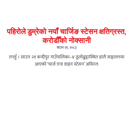
पहिरोले डुम्रेको नयाँ चार्जिङ स्टेसन क्षतिग्रस्त,
करोडौँको नोक्सानी
साउन २१, २०८३
तनहुँ । साउन २१ बन्दीपुर गाउँपालिका–४ ठूलोढुङ्गास्थित हालै सञ्चालनमा
आएको ‘चार्ज एन्ड डाइन स्टेसन’ अविरल