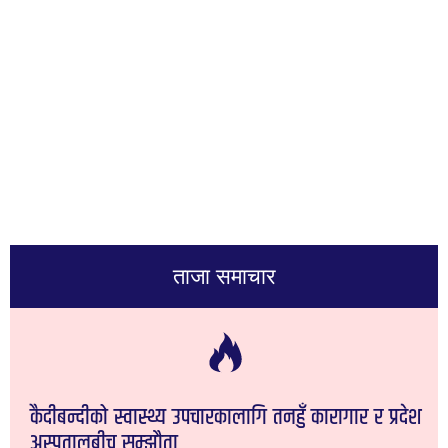
ताजा समाचार
कैदीबन्दीको स्वास्थ्य उपचारकालागि तनहुँ कारागार र प्रदेश
अस्पतालबीच सम्झौता