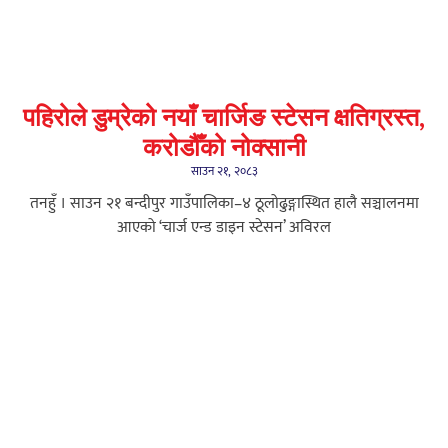
पहिरोले डुम्रेको नयाँ चार्जिङ स्टेसन क्षतिग्रस्त,
करोडौँको नोक्सानी
साउन २१, २०८३
तनहुँ । साउन २१ बन्दीपुर गाउँपालिका–४ ठूलोढुङ्गास्थित हालै सञ्चालनमा
आएको ‘चार्ज एन्ड डाइन स्टेसन’ अविरल