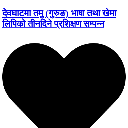
देवघाटमा तमु (गुरुङ) भाषा तथा खेमा
लिपिको तीनदिने प्रशिक्षण सम्पन्न