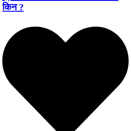
किन ?