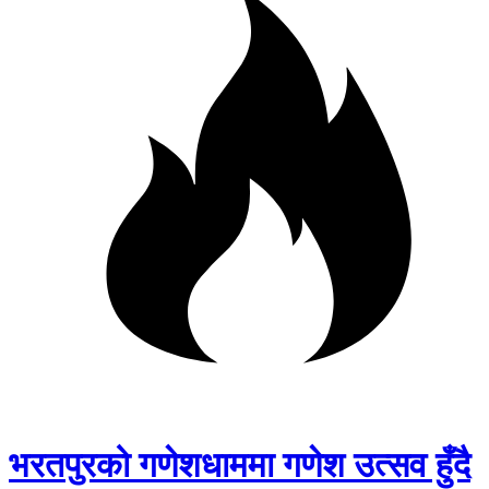
भरतपुरको गणेशधाममा गणेश उत्सव हुँदै