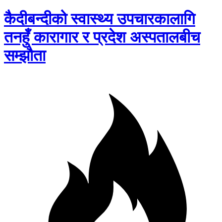
कैदीबन्दीको स्वास्थ्य उपचारकालागि
तनहुँ कारागार र प्रदेश अस्पतालबीच
सम्झौता