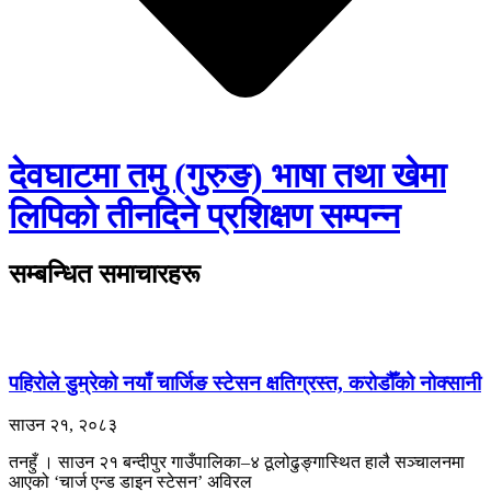
देवघाटमा तमु (गुरुङ) भाषा तथा खेमा
लिपिको तीनदिने प्रशिक्षण सम्पन्न
सम्बन्धित समाचारहरू
पहिरोले डुम्रेको नयाँ चार्जिङ स्टेसन क्षतिग्रस्त, करोडौँको नोक्सानी
साउन २१, २०८३
तनहुँ । साउन २१ बन्दीपुर गाउँपालिका–४ ठूलोढुङ्गास्थित हालै सञ्चालनमा
आएको ‘चार्ज एन्ड डाइन स्टेसन’ अविरल