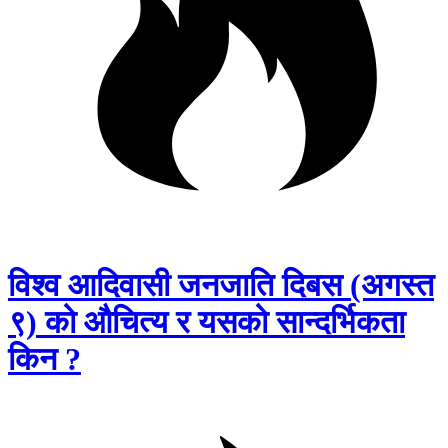
विश्व आदिवासी जनजाति दिबस (अगस्त
९) को औचित्य र यसको सान्दर्भिकता
किन ?