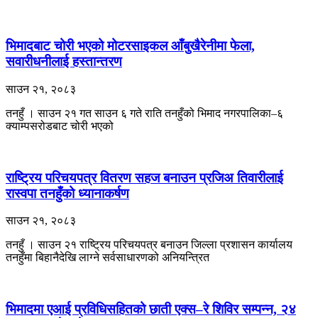
भिमादबाट चोरी भएको मोटरसाइकल आँबुखैरेनीमा फेला,
सवारीधनीलाई हस्तान्तरण
साउन २१, २०८३
तनहुँ । साउन २१ गत साउन ६ गते राति तनहुँको भिमाद नगरपालिका–६
क्याम्पसरोडबाट चोरी भएको
राष्ट्रिय परिचयपत्र वितरण सहज बनाउन प्रजिअ तिवारीलाई
रास्वपा तनहुँको ध्यानाकर्षण
साउन २१, २०८३
तनहुँ । साउन २१ राष्ट्रिय परिचयपत्र बनाउन जिल्ला प्रशासन कार्यालय
तनहुँमा बिहानैदेखि लाग्ने सर्वसाधारणको अनियन्त्रित
भिमादमा एआई प्रविधिसहितको छाती एक्स–रे शिविर सम्पन्न, २४