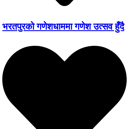
भरतपुरको गणेशधाममा गणेश उत्सव हुँदै