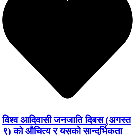
विश्व आदिवासी जनजाति दिबस (अगस्त
९) को औचित्य र यसको सान्दर्भिकता