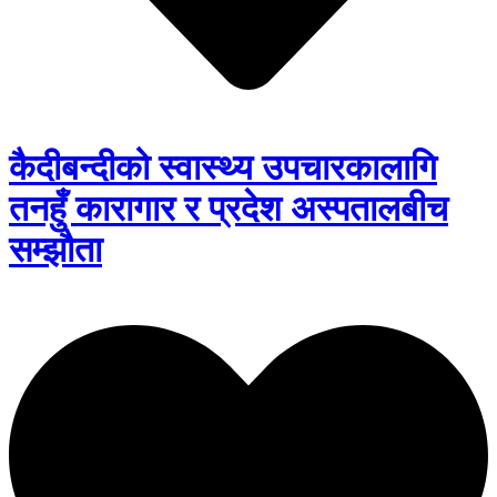
कैदीबन्दीको स्वास्थ्य उपचारकालागि
तनहुँ कारागार र प्रदेश अस्पतालबीच
सम्झौता