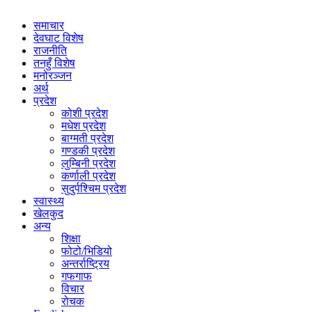
समाचार
देवघाट विशेष
राजनीति
तनहुँ विशेष
मनोरञ्जन
अर्थ
प्रदेश
कोशी प्रदेश
मधेश प्रदेश
बाग्मती प्रदेश
गण्डकी प्रदेश
लुम्बिनी प्रदेश
कर्णाली प्रदेश
सुदुर्पश्चिम प्रदेश
स्वास्थ्य
खेलकुद
अन्य
शिक्षा
फोटो/भिडियो
अन्तर्राष्ट्रिय
गफगाफ
विचार
रोचक