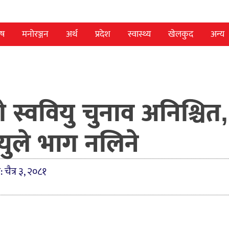
ेष
मनोरञ्जन
अर्थ
प्रदेश
स्वास्थ्य
खेलकुद
अन्य
स्ववियु चुनाव अनिश्चित,
युले भाग नलिने
: चैत्र ३, २०८१