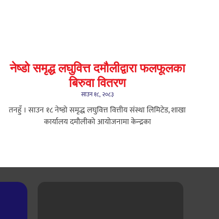
नेष्डो समृद्ध लघुवित्त दमौलीद्वारा फलफूलका
बिरुवा वितरण
साउन १८, २०८३
तनहुँ । साउन १८ नेष्डो समृद्ध लघुवित्त वित्तीय संस्था लिमिटेड, शाखा
कार्यालय दमौलीको आयोजनामा केन्द्रका