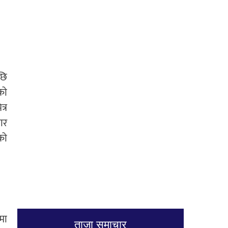
छि
को
त्र
बार
को
मा
ताजा समाचार