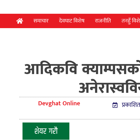
समाचार
देवघाट विशेष
राजनीति
तनहुँ विश
आदिकवि क्याम्पसको 
अनेरास्ववि
Devghat Online
प्रकाशित
शेयर गरौ