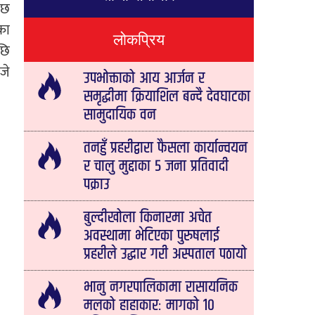
 छ
का
लोकप्रिय
छि
जे
उपभोक्ताको आय आर्जन र
समृद्धीमा क्रियाशिल बन्दै देवघाटका
सामुदायिक वन
तनहुँ प्रहरीद्वारा फैसला कार्यान्वयन
र चालु मुद्दाका ५ जना प्रतिवादी
पक्राउ
बुल्दीखोला किनारमा अचेत
अवस्थामा भेटिएका पुरुषलाई
प्रहरीले उद्धार गरी अस्पताल पठायो
भानु नगरपालिकामा रासायनिक
मलको हाहाकारः मागको १०