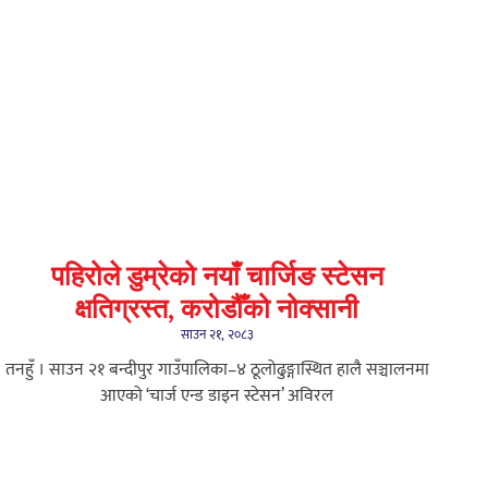
पहिरोले डुम्रेको नयाँ चार्जिङ स्टेसन
क्षतिग्रस्त, करोडौँको नोक्सानी
साउन २१, २०८३
तनहुँ । साउन २१ बन्दीपुर गाउँपालिका–४ ठूलोढुङ्गास्थित हालै सञ्चालनमा
आएको ‘चार्ज एन्ड डाइन स्टेसन’ अविरल