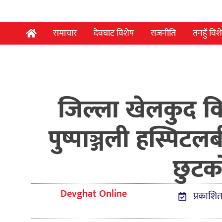
समाचार
देवघाट विशेष
राजनीति
तनहुँ विश
जिल्ला खेलकुद 
पुष्पाञ्जली हस्पि
छुटक
Devghat Online
प्रकाशित