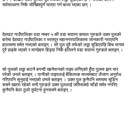
सर्वसाधरण निकै जोखिमपुर्ण यात्रा गर्न बाध्य भएका छन् ।
देवघाट गाउँपालिका वडा नम्बर ५ की वडा सदस्य कमला गुरुङले उक्त पुलको
बारेमा देवघाट गाउँपालिका र भरतपुर महानगरपालिकामा जानकारी गराएपनि
हालसम्म मर्मत नभएको बताइन् । सो पुल दुवै तर्फको लठ्ठा चुडिएपछि बिच भागमा
पुरै छड्के भएको र मान्छेहरु हिड्दा निकै हल्लिने वडा सदस्य गुरुङले बताइन् ।
सो पुलको लठ्ठा बाटनै बगन्दी खानेपानको पाइप लगिएको हुँदा पुलमा झन भार
परेको उनले बताइन् । पानीको पाइपलाई बैकिल्पक माध्यमबाट लैजान अनुरोध
गरिएपनि सुनुवाई नभएको उनले बताइन् । उक्त पुल कुनैपनि समयमा चुडिन
सक्ने खतरा रहेको भन्दै गुरुङले उक्त पुललाई जतिसक्दो चाँडो मर्मत नगरिए
कुनैपनि बेला ठुलो दुर्घटना हुनसक्ने बताइन् ।