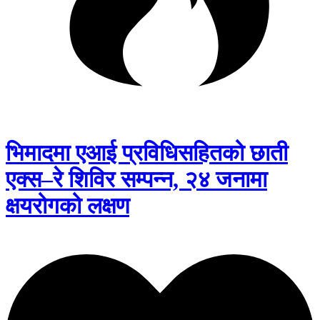
भिमादमा एआई प्रविधिसहितको छाती
एक्स–रे शिविर सम्पन्न, २४ जनामा
क्षयरोगको लक्षण