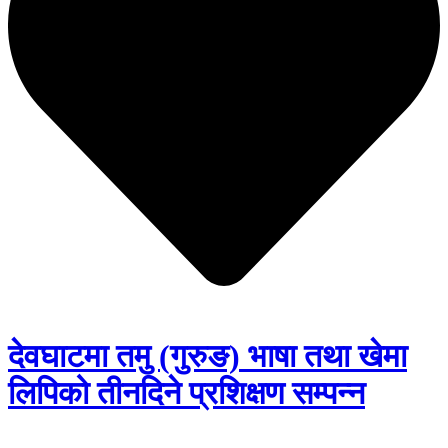
देवघाटमा तमु (गुरुङ) भाषा तथा खेमा
लिपिको तीनदिने प्रशिक्षण सम्पन्न