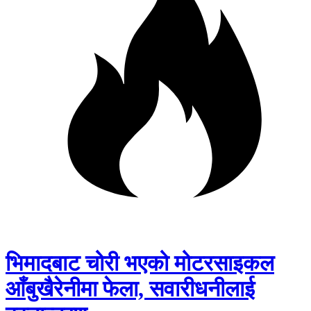
भिमादबाट चोरी भएको मोटरसाइकल
आँबुखैरेनीमा फेला, सवारीधनीलाई