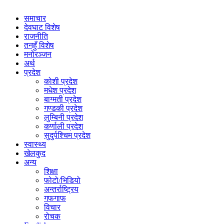
समाचार
देवघाट विशेष
राजनीति
तनहुँ विशेष
मनोरञ्जन
अर्थ
प्रदेश
कोशी प्रदेश
मधेश प्रदेश
बाग्मती प्रदेश
गण्डकी प्रदेश
लुम्बिनी प्रदेश
कर्णाली प्रदेश
सुदुर्पश्चिम प्रदेश
स्वास्थ्य
खेलकुद
अन्य
शिक्षा
फोटो/भिडियो
अन्तर्राष्ट्रिय
गफगाफ
विचार
रोचक