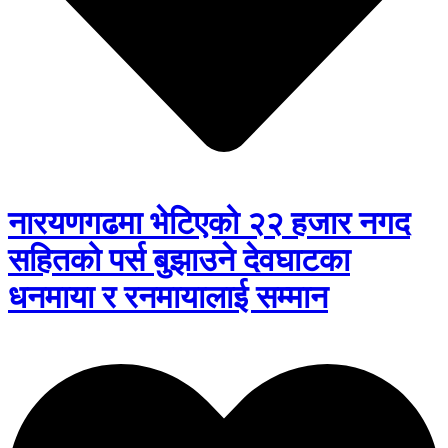
नारयणगढमा भेटिएको २२ हजार नगद
सहितको पर्स बुझाउने देवघाटका
धनमाया र रनमायालाई सम्मान