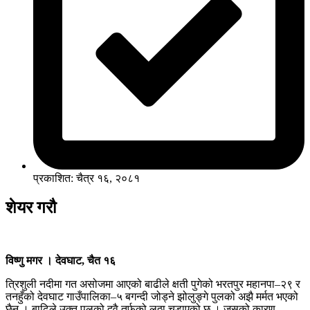
प्रकाशित: चैत्र १६, २०८१
शेयर गरौ
विष्णु मगर । देवघाट, चैत १६
त्रिशुली नदीमा गत असोजमा आएको बाढीले क्षती पुगेको भरतपुर महानपा–२९ र
तनहुँको देवघाट गाउँपालिका–५ बगन्दी जोड्ने झोलुङ्गे पुलको अझै मर्मत भएको
छैन । बाढिले उक्त पुलको दुवै तर्फको लठ्ठा चुडाएको छ । जसको कारण