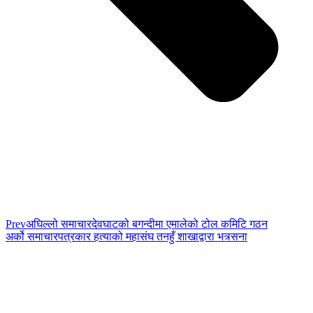
Prev
अघिल्लो समाचार
देवघाटको बगन्दीमा एमालेको टोल कमिटि गठन
अर्को समाचार
पत्रकार हत्याको महासंघ तनहुँ शाखाद्वारा भत्र्सना