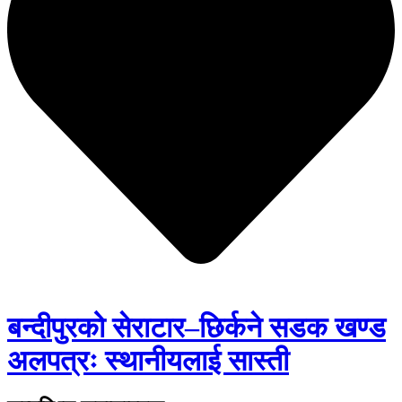
बन्दीपुरको सेराटार–छिर्कने सडक खण्ड
अलपत्रः स्थानीयलाई सास्ती