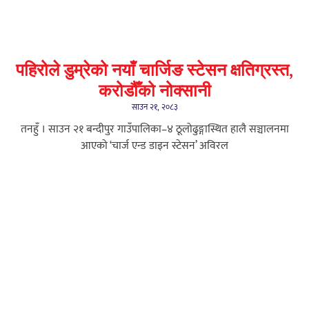
पहिरोले डुम्रेको नयाँ चार्जिङ स्टेसन क्षतिग्रस्त,
करोडौँको नोक्सानी
साउन २१, २०८३
तनहुँ । साउन २१ बन्दीपुर गाउँपालिका–४ ठूलोढुङ्गास्थित हालै सञ्चालनमा
आएको ‘चार्ज एन्ड डाइन स्टेसन’ अविरल