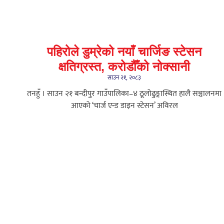
पहिरोले डुम्रेको नयाँ चार्जिङ स्टेसन
क्षतिग्रस्त, करोडौँको नोक्सानी
साउन २१, २०८३
तनहुँ । साउन २१ बन्दीपुर गाउँपालिका–४ ठूलोढुङ्गास्थित हालै सञ्चालनमा
आएको ‘चार्ज एन्ड डाइन स्टेसन’ अविरल