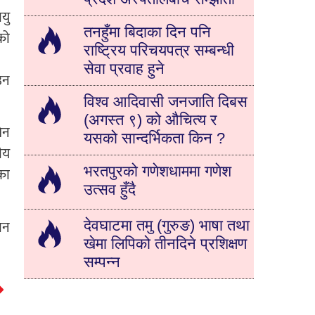
यु
तनहुँमा बिदाका दिन पनि
को
राष्ट्रिय परिचयपत्र सम्बन्धी
सेवा प्रवाह हुने
उन
विश्व आदिवासी जनजाति दिबस
(अगस्त ९) को औचित्य र
ेन
यसको सान्दर्भिकता किन ?
ीय
भरतपुरको गणेशधाममा गणेश
का
उत्सव हुँदै
ान
देवघाटमा तमु (गुरुङ) भाषा तथा
खेमा लिपिको तीनदिने प्रशिक्षण
सम्पन्न