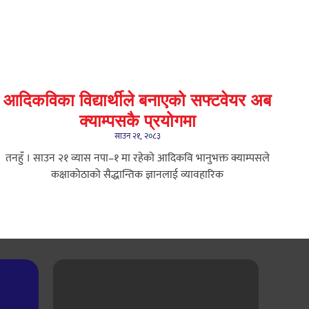
आदिकविका विद्यार्थीले बनाएको सफ्टवेयर अब
क्याम्पसकै प्रयोगमा
साउन २१, २०८३
तनहुँ । साउन २१ ​व्यास नपा–१ मा रहेको आदिकवि भानुभक्त क्याम्पसले
कक्षाकोठाको सैद्धान्तिक ज्ञानलाई व्यावहारिक