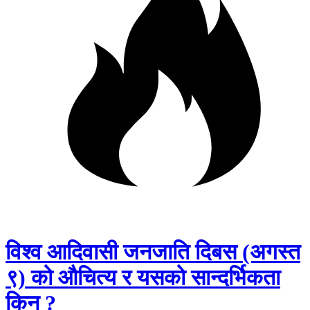
विश्व आदिवासी जनजाति दिबस (अगस्त
९) को औचित्य र यसको सान्दर्भिकता
किन ?