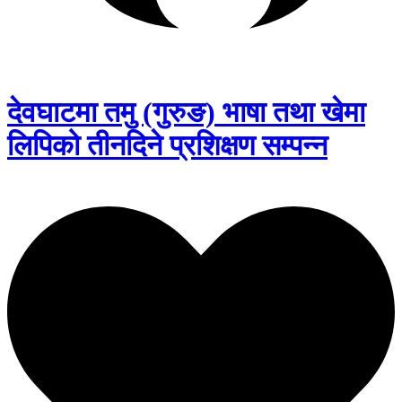
देवघाटमा तमु (गुरुङ) भाषा तथा खेमा
लिपिको तीनदिने प्रशिक्षण सम्पन्न