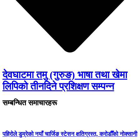
देवघाटमा तमु (गुरुङ) भाषा तथा खेमा
लिपिको तीनदिने प्रशिक्षण सम्पन्न
सम्बन्धित समाचारहरू
पहिरोले डुम्रेको नयाँ चार्जिङ स्टेसन क्षतिग्रस्त, करोडौँको नोक्सानी