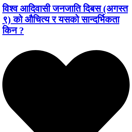
विश्व आदिवासी जनजाति दिबस (अगस्त
९) को औचित्य र यसको सान्दर्भिकता
किन ?