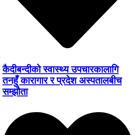
कैदीबन्दीको स्वास्थ्य उपचारकालागि
तनहुँ कारागार र प्रदेश अस्पतालबीच
सम्झौता