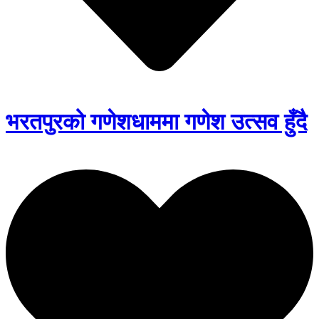
भरतपुरको गणेशधाममा गणेश उत्सव हुँदै