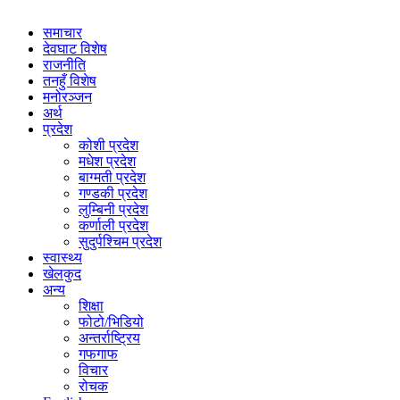
समाचार
देवघाट विशेष
राजनीति
तनहुँ विशेष
मनोरञ्जन
अर्थ
प्रदेश
कोशी प्रदेश
मधेश प्रदेश
बाग्मती प्रदेश
गण्डकी प्रदेश
लुम्बिनी प्रदेश
कर्णाली प्रदेश
सुदुर्पश्चिम प्रदेश
स्वास्थ्य
खेलकुद
अन्य
शिक्षा
फोटो/भिडियो
अन्तर्राष्ट्रिय
गफगाफ
विचार
रोचक