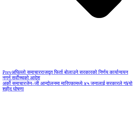
Prev
अघिल्लो समाचार
राजदूत फिर्ता बोलाउने सरकारको निर्णय कार्यान्वयन
नगर्न सर्वाेच्चको आदेश
अर्को समाचार
जेन–जी आन्दोलनमा मारिएकामध्ये ४५ जनालाई सरकारले ग¥यो
शहीद घोषणा