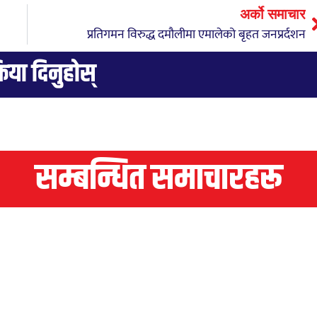
अर्को समाचार
प्रतिगमन विरुद्ध दमौलीमा एमालेको बृहत जनप्रर्दशन
्रिया दिनुहोस्
सम्बन्धित समाचारहरू