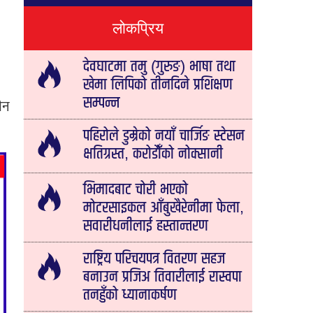
लोकप्रिय
देवघाटमा तमु (गुरुङ) भाषा तथा
खेमा लिपिको तीनदिने प्रशिक्षण
सम्पन्न
ीन
पहिरोले डुम्रेको नयाँ चार्जिङ स्टेसन
क्षतिग्रस्त, करोडौँको नोक्सानी
भिमादबाट चोरी भएको
मोटरसाइकल आँबुखैरेनीमा फेला,
सवारीधनीलाई हस्तान्तरण
राष्ट्रिय परिचयपत्र वितरण सहज
बनाउन प्रजिअ तिवारीलाई रास्वपा
तनहुँको ध्यानाकर्षण