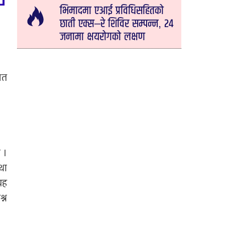
भिमादमा एआई प्रविधिसहितको
छाती एक्स–रे शिविर सम्पन्न, २४
जनामा क्षयरोगको लक्षण
ित
 ।
तथा
रह
्न