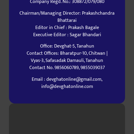
Company Regd. No.: 308872/079/080
Chairman/Managing Director: Prakashchandra
Bhattarai
Editor in Chief : Prakash Bagale
Executive Editor : Sagar Bhandari
Office: Devghat-5, Tanahun
Contact Offices: Bharatpur-10, Chitwan |
Vyas-3, Safasadak Damauli, Tanahun
Contact No. 9856060789, 9855039037
Email : devghatonline@gmail.com,
info@devghatonline.com