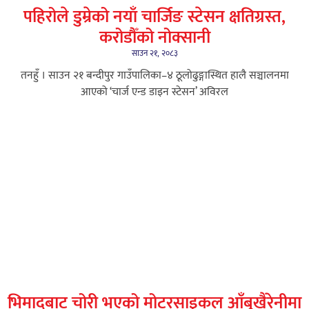
पहिरोले डुम्रेको नयाँ चार्जिङ स्टेसन क्षतिग्रस्त,
करोडौँको नोक्सानी
साउन २१, २०८३
तनहुँ । साउन २१ बन्दीपुर गाउँपालिका–४ ठूलोढुङ्गास्थित हालै सञ्चालनमा
आएको ‘चार्ज एन्ड डाइन स्टेसन’ अविरल
भिमादबाट चोरी भएको मोटरसाइकल आँबुखैरेनीमा