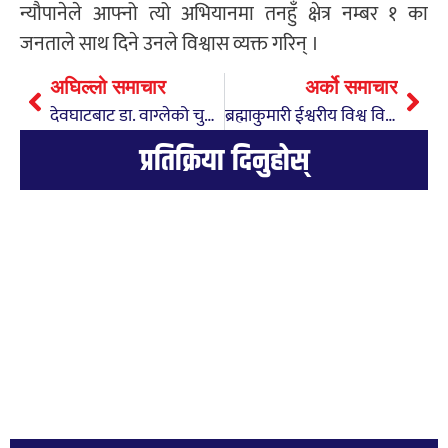
न्यौपानेले आफ्नो त्यो अभियानमा तनहुँ क्षेत्र नम्बर १ का
जनताले साथ दिने उनले विश्वास व्यक्त गरिन् ।
अघिल्लो समाचार
अर्को समाचार
देवघाटबाट डा. वाग्लेको चुनावी अभियान सुरु
ब्रह्माकुमारी ईश्वरीय विश्व विद्यालय दमौलीद्वारा श्रीमद् भगवद् गीता ज्ञान महायज्ञ हुने
प्रतिक्रिया दिनुहोस्