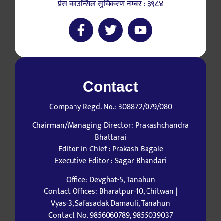
प्रेस काउन्सिल सुचिकरण नम्बर : ३९८४
Contact
Company Regd. No.: 308872/079/080
Chairman/Managing Director: Prakashchandra
Bhattarai
Editor in Chief : Prakash Bagale
Executive Editor : Sagar Bhandari
Office: Devghat-5, Tanahun
Contact Offices: Bharatpur-10, Chitwan |
Vyas-3, Safasadak Damauli, Tanahun
Contact No. 9856060789, 9855039037