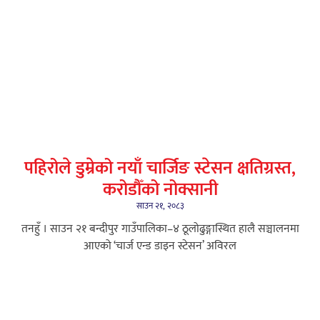
पहिरोले डुम्रेको नयाँ चार्जिङ स्टेसन क्षतिग्रस्त,
करोडौँको नोक्सानी
साउन २१, २०८३
तनहुँ । साउन २१ बन्दीपुर गाउँपालिका–४ ठूलोढुङ्गास्थित हालै सञ्चालनमा
आएको ‘चार्ज एन्ड डाइन स्टेसन’ अविरल