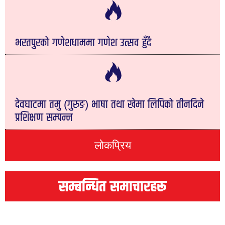
भरतपुरको गणेशधाममा गणेश उत्सव हुँदै
देवघाटमा तमु (गुरुङ) भाषा तथा खेमा लिपिको तीनदिने
प्रशिक्षण सम्पन्न
लोकप्रिय
सम्बन्धित समाचारहरू