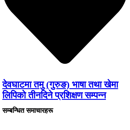
देवघाटमा तमु (गुरुङ) भाषा तथा खेमा
लिपिको तीनदिने प्रशिक्षण सम्पन्न
सम्बन्धित समाचारहरू