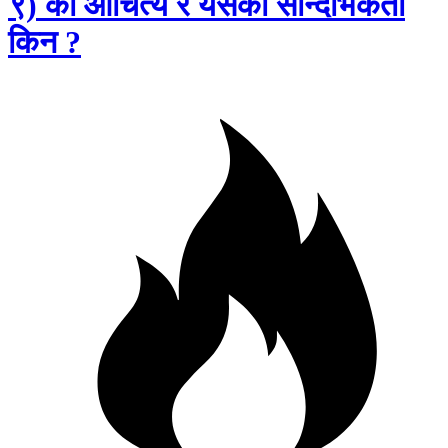
९) को औचित्य र यसको सान्दर्भिकता
किन ?