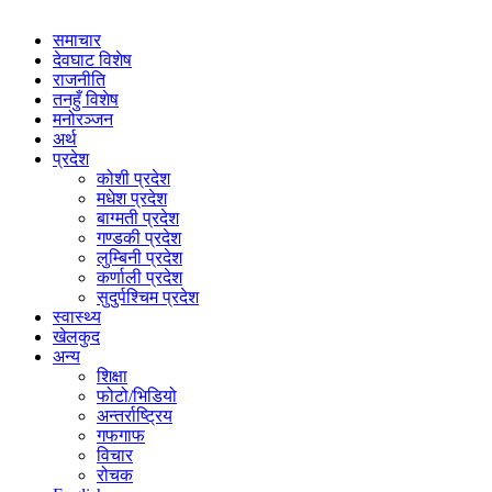
समाचार
देवघाट विशेष
राजनीति
तनहुँ विशेष
मनोरञ्जन
अर्थ
प्रदेश
कोशी प्रदेश
मधेश प्रदेश
बाग्मती प्रदेश
गण्डकी प्रदेश
लुम्बिनी प्रदेश
कर्णाली प्रदेश
सुदुर्पश्चिम प्रदेश
स्वास्थ्य
खेलकुद
अन्य
शिक्षा
फोटो/भिडियो
अन्तर्राष्ट्रिय
गफगाफ
विचार
रोचक