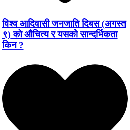
विश्व आदिवासी जनजाति दिबस (अगस्त
९) को औचित्य र यसको सान्दर्भिकता
किन ?