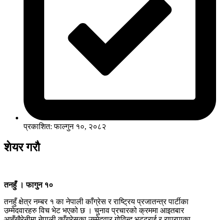
प्रकाशित: फाल्गुन १०, २०८२
शेयर गरौ
तनहुँ । फागुन १०
तनहुँ क्षेत्र नम्बर १ का नेपाली काँग्रेस र राष्ट्रिय प्रजातन्त्र पार्टीका
उम्मेदवारहरु विच भेट भएको छ । चुनाव प्रचारको क्रममा आइतबार
आबुँखैरेनीमा नेपाली काँग्रेसका उम्मेदवार गोविन्द भट्टराई र राप्रपाका