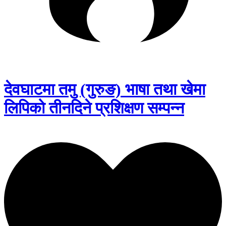
देवघाटमा तमु (गुरुङ) भाषा तथा खेमा
लिपिको तीनदिने प्रशिक्षण सम्पन्न