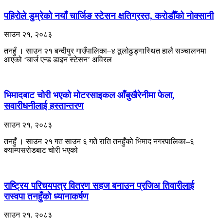
पहिरोले डुम्रेको नयाँ चार्जिङ स्टेसन क्षतिग्रस्त, करोडौँको नोक्सानी
साउन २१, २०८३
तनहुँ । साउन २१ बन्दीपुर गाउँपालिका–४ ठूलोढुङ्गास्थित हालै सञ्चालनमा
आएको ‘चार्ज एन्ड डाइन स्टेसन’ अविरल
भिमादबाट चोरी भएको मोटरसाइकल आँबुखैरेनीमा फेला,
सवारीधनीलाई हस्तान्तरण
साउन २१, २०८३
तनहुँ । साउन २१ गत साउन ६ गते राति तनहुँको भिमाद नगरपालिका–६
क्याम्पसरोडबाट चोरी भएको
राष्ट्रिय परिचयपत्र वितरण सहज बनाउन प्रजिअ तिवारीलाई
रास्वपा तनहुँको ध्यानाकर्षण
साउन २१, २०८३