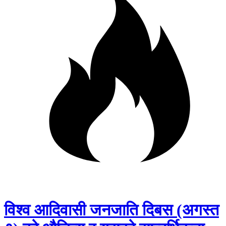
विश्व आदिवासी जनजाति दिबस (अगस्त