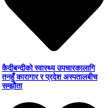
कैदीबन्दीको स्वास्थ्य उपचारकालागि
तनहुँ कारागार र प्रदेश अस्पतालबीच
सम्झौता