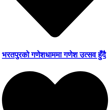
भरतपुरको गणेशधाममा गणेश उत्सव हुँदै