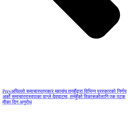
Prev
अघिल्लो समाचार
पत्रकार महासंघ तनहुँद्वारा विभिन्न पुरस्कारको निर्णय
अर्को समाचार
रास्वपाका वाग्ले देवघाटमा, तनहुँको विकासकोलागि एक पटक
मौका दिन अनुरोध