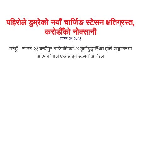
पहिरोले डुम्रेको नयाँ चार्जिङ स्टेसन क्षतिग्रस्त,
करोडौँको नोक्सानी
साउन २१, २०८३
तनहुँ । साउन २१ बन्दीपुर गाउँपालिका–४ ठूलोढुङ्गास्थित हालै सञ्चालनमा
आएको ‘चार्ज एन्ड डाइन स्टेसन’ अविरल