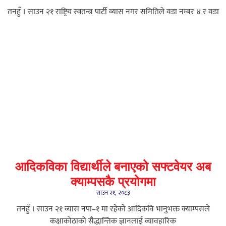
तनहुँ । साउन २१ राष्ट्रिय स्वतन्त्र पार्टी व्यास नगर समितिले वडा नम्बर ४ र वडा
आदिकविका विद्यार्थीले बनाएको सफ्टवेयर अब
क्याम्पसकै प्रयोगमा
साउन २१, २०८३
तनहुँ । साउन २१ ​व्यास नपा–१ मा रहेको आदिकवि भानुभक्त क्याम्पसले
कक्षाकोठाको सैद्धान्तिक ज्ञानलाई व्यावहारिक