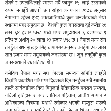
संघर्ष र उपलब्धिलाई स्मरण गर्दै फागुन १५ लाई उत्सवको
रुपमा मनाइँदै आएको छ । राष्ट्रिय जनगणना २०७८ अनुसार
नेपालमा रहेका १४२ जातजातिमध्ये कुल जनसंख्याको तेस्रो
स्थानमा मगर समुदाय छ । देशको कुल जनसंख्या दुई करोड ९१
लख ६४ हजार ५७८ मध्ये मगर समुदायको ६ दशमलव ९
प्रतिशत अर्थात् २० लाख १३ हजार ४९८ छ । नेपाल मगर संघ
तनहुँका अध्यक्ष खड्गसिंह थापामगर अनुसार तनहुँमा एक लाख
सात हजार मगर समुदायको जनसंख्या छ । जुन तनहुँको कुल
जनसंख्याको २६ प्रतिशत हो ।
यसैविच नेपाल मगर संघ जिल्ला समन्वय समिति तनहुँले
विज्ञप्ति प्रकाशित गरि मगर दिवसको दिन तनहुँका सबै स्थानीय
तहले सार्वजानिक बिदा दिनुलाई ऐतिहासिक मगरात सभ्यता,
गर्विलो इतिहास र मगर जातिको पहिचान, जातीय सम्मान र
अधिकारका विषयमा यथार्थ स्वीकार भएको महसुस भएको
जनाएको छ । गतवर्ष देखि नै तनहुँ जिल्ला भित्रका दश वटै