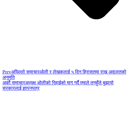
Prev
अघिल्लो समाचार
ओली र लेखकलाई ५ दिन हिरासतमा राख्न अदालतको
अनुमति
अर्को समाचार
अध्यक्ष ओलीको रिहाईको माग गर्दै एमाले तनहुँले बुझायो
सरकारलाई ज्ञापनपत्र