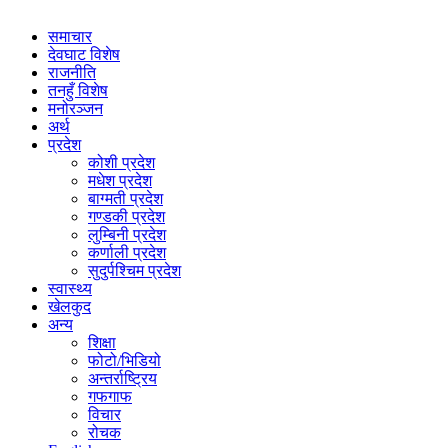
समाचार
देवघाट विशेष
राजनीति
तनहुँ विशेष
मनोरञ्जन
अर्थ
प्रदेश
कोशी प्रदेश
मधेश प्रदेश
बाग्मती प्रदेश
गण्डकी प्रदेश
लुम्बिनी प्रदेश
कर्णाली प्रदेश
सुदुर्पश्चिम प्रदेश
स्वास्थ्य
खेलकुद
अन्य
शिक्षा
फोटो/भिडियो
अन्तर्राष्ट्रिय
गफगाफ
विचार
रोचक