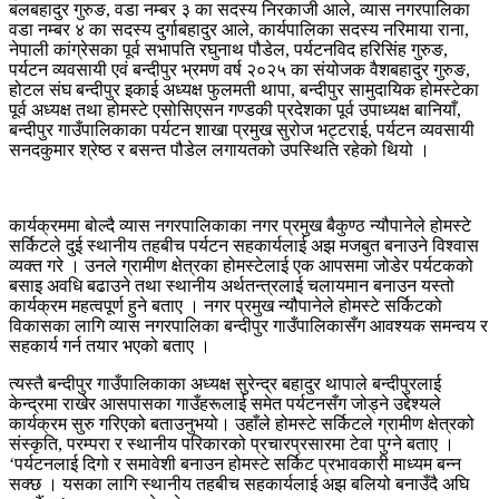
बलबहादुर गुरुङ, वडा नम्बर ३ का सदस्य निरकाजी आले, व्यास नगरपालिका
वडा नम्बर ४ का सदस्य दुर्गाबहादुर आले, कार्यपालिका सदस्य नरिमाया राना,
नेपाली कांग्रेसका पूर्व सभापति रघुनाथ पौडेल, पर्यटनविद हरिसिंह गुरुङ,
पर्यटन व्यवसायी एवं बन्दीपुर भ्रमण वर्ष २०२५ का संयोजक वैशबहादुर गुरुङ,
होटल संघ बन्दीपुर इकाई अध्यक्ष फुलमती थापा, बन्दीपुर सामुदायिक होमस्टेका
पूर्व अध्यक्ष तथा होमस्टे एसोसिएसन गण्डकी प्रदेशका पूर्व उपाध्यक्ष बानियाँ,
बन्दीपुर गाउँपालिकाका पर्यटन शाखा प्रमुख सुरोज भट्टराई, पर्यटन व्यवसायी
सनदकुमार श्रेष्ठ र बसन्त पौडेल लगायतको उपस्थिति रहेको थियो ।
कार्यक्रममा बोल्दै व्यास नगरपालिकाका नगर प्रमुख बैकुण्ठ न्यौपानेले होमस्टे
सर्किटले दुई स्थानीय तहबीच पर्यटन सहकार्यलाई अझ मजबुत बनाउने विश्वास
व्यक्त गरे । उनले ग्रामीण क्षेत्रका होमस्टेलाई एक आपसमा जोडेर पर्यटकको
बसाइ अवधि बढाउने तथा स्थानीय अर्थतन्त्रलाई चलायमान बनाउन यस्तो
कार्यक्रम महत्वपूर्ण हुने बताए । नगर प्रमुख न्यौपानेले होमस्टे सर्किटको
विकासका लागि व्यास नगरपालिका बन्दीपुर गाउँपालिकासँग आवश्यक समन्वय र
सहकार्य गर्न तयार भएको बताए ।
त्यस्तै बन्दीपुर गाउँपालिकाका अध्यक्ष सुरेन्द्र बहादुर थापाले बन्दीपुरलाई
केन्द्रमा राखेर आसपासका गाउँहरूलाई समेत पर्यटनसँग जोड्ने उद्देश्यले
कार्यक्रम सुरु गरिएको बताउनुभयो। उहाँले होमस्टे सर्किटले ग्रामीण क्षेत्रको
संस्कृति, परम्परा र स्थानीय परिकारको प्रचारप्रसारमा टेवा पुग्ने बताए ।
‘पर्यटनलाई दिगो र समावेशी बनाउन होमस्टे सर्किट प्रभावकारी माध्यम बन्न
सक्छ । यसका लागि स्थानीय तहबीच सहकार्यलाई अझ बलियो बनाउँदै अघि