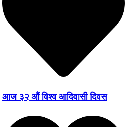
आज ३२ औं विश्व आदिवासी दिवस