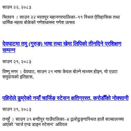
साउन २२, २०८३
चितवन । साउन २२ भरतपुर महानगरपालिका–११ स्थित ऐतिहासिक तथा
धार्मिक महत्व बोकेको गणेशधाममा गणेश उत्सव
देवघाटमा तमु (गुरुङ) भाषा तथा खेमा लिपिको तीनदिने प्रशिक्षण
सम्पन्न
साउन २१, २०८३
विष्णु मगर । देवघाट, साउन २१ भाषा केवल बोल्ने माध्यम होइन, यो एउटा
समुदायको इतिहास,
पहिरोले डुम्रेको नयाँ चार्जिङ स्टेसन क्षतिग्रस्त, करोडौँको नोक्सानी
साउन २१, २०८३
तनहुँ । साउन २१ बन्दीपुर गाउँपालिका–४ ठूलोढुङ्गास्थित हालै सञ्चालनमा
आएको ‘चार्ज एन्ड डाइन स्टेसन’ अविरल