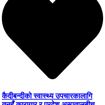
कैदीबन्दीको स्वास्थ्य उपचारकालागि
तनहुँ कारागार र प्रदेश अस्पतालबीच