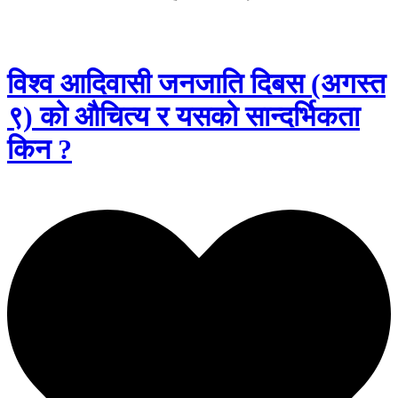
विश्व आदिवासी जनजाति दिबस (अगस्त
९) को औचित्य र यसको सान्दर्भिकता
किन ?