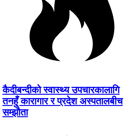
कैदीबन्दीको स्वास्थ्य उपचारकालागि
तनहुँ कारागार र प्रदेश अस्पतालबीच
सम्झौता